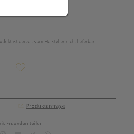
odukt ist derzeit vom Hersteller nicht lieferbar
Produktanfrage
mit Freunden teilen