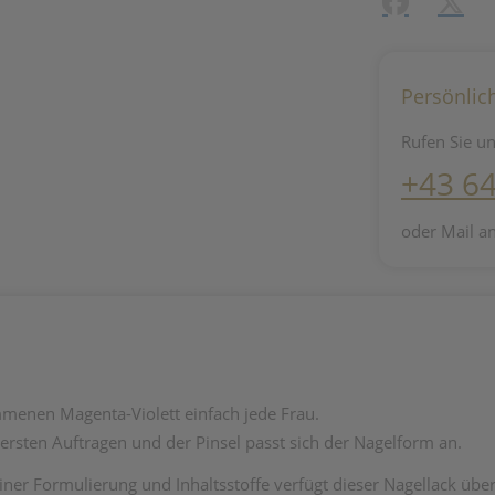
Facebook
X (#[c
Persönlic
Rufen Sie un
+43 6
oder Mail a
mmenen Magenta-Violett einfach jede Frau.
ersten Auftragen und der Pinsel passt sich der Nagelform an.
iner Formulierung und Inhaltsstoffe verfügt dieser Nagellack über