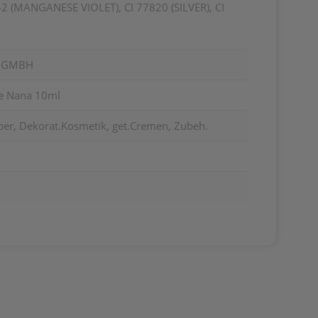
2 (MANGANESE VIOLET), CI 77820 (SILVER), CI
L GMBH
te Nana 10ml
per, Dekorat.Kosmetik, get.Cremen, Zubeh.