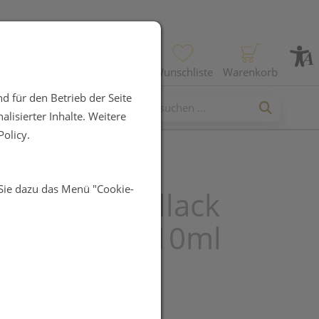
Profil
Wunschliste
Warenkorb
d für den Betrieb der Seite
lisierter Inhalte. Weitere
olicy.
 Sie dazu das Menü "Cookie-
andro Nagellack
etite Nana 10ml
UR