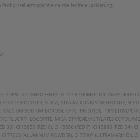
 Profipinsel ermöglicht eine streifenfreie Lackierung.
uf
E, ADIPIC ACID/NEOPENTYL GLYCOL/TRIMELLITIC ANHYDRIDE C
LATES COPOLYMER, SILICA, STEARALKONIUM BENTONITE, N-B
 CALCIUM SODIUM BOROSILICATE, TIN OXIDE, TRIMETHYLPENT
ETIC FLUORPHLOGOPITE, MICA, STYRENE/ACRYLATES COPOLYME
 36), CI 15850 (RED 6), CI 15850 (RED 7), CI 15880 (RED 34), CI
, CI 77000 (ALUMINUM POWDER), CI 77007 (ULTRAMARINES), CI 