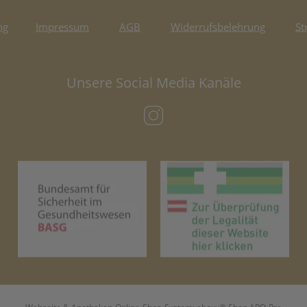
ng
Impressum
AGB
Widerrufsbelehrung
St
Unsere Social Media Kanäle
(öffnet in neuem Tab)
(öffnet in neuem Tab)
(öf