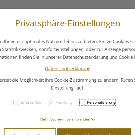
Privatsphäre-Einstellungen
3 6412 4044
Service
Bereitschaftsdienst
Ihnen ein optimales Nutzererlebnis zu bieten. Einige Cookies sin
ika
Hautpflege
Familie
Nahrungsergänzung
Statistikzwecken, Komforteinstellungen, oder zur Anzeige persona
mationen finden Sie in unserer Datenschutzerklärung und Cookie P
Datenschutzerklärung
erzeit die Möglichkeit ihre Cookie-Zustimmung zu ändern. Rufen
Aless
Einstellung" auf.
931 P
Erforderlich
Marketing
Personalisierung
PZN: 4626400
Mehr Cookie-Infos einblenden
10,51 E