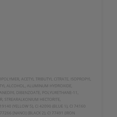
OPOLYMER, ACETYL TRIBUTYL CITRATE, ISOPROPYL
UTYL ALCOHOL, ALUMINUM HYDROXIDE,
ANEDIYL DIBENZOATE, POLYURETHANE-11,
R, STREARALKONIUM HECTORITE,
 19140 (YELLOW 5), CI 42090 (BLUE 1), CI 74160
77266 [NANO] (BLACK 2), CI 77491 (IRON