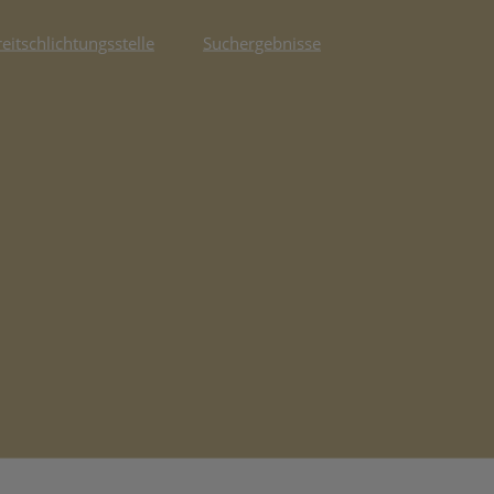
reitschlichtungsstelle
Suchergebnisse
fnet in neuem Tab)