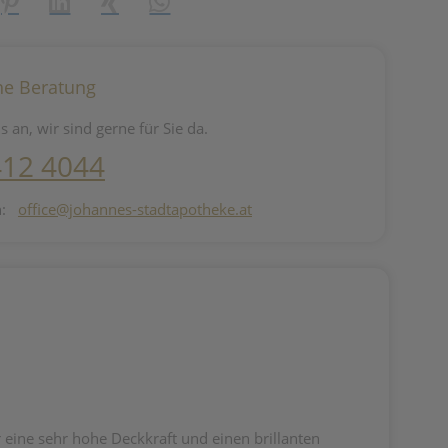
reator\plugin\share\core\structs\SocialSharingServiceSettings]:fo
Pinterest
LinkedIn
Xing
WhatsApp (#[creator\plugin\share\core\st
he Beratung
s an, wir sind gerne für Sie da.
412 4044
n:
office@johannes-stadtapotheke.at
 eine sehr hohe Deckkraft und einen brillanten