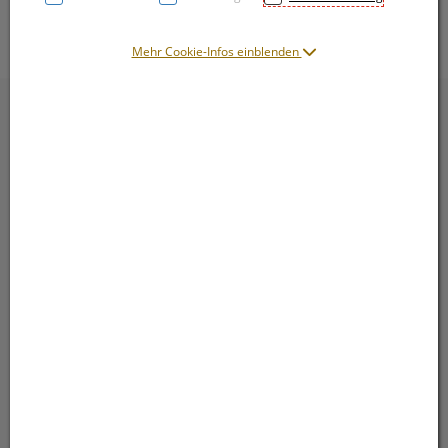
Mehr Cookie-Infos einblenden
Abholung, Zustellung, Versand
Entscheiden Sie selbst innerhalb vom Warenkorb.
Bequem bezahlen