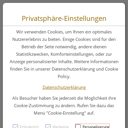
Zum “Inhalt dieser Seite” springen [AK + 0]
Zum Menü “Produkte” springen [AK + 1]
Zum Menü “Über uns / Service” springen [AK + 2]
Zu “Shop-Menüs” springen [AK + 3]
Zum "Barrierefreiheits-Menü" springen [AK + 4]
Zu den “Fusszeilen-Informationen” springen [AK + 5]
Toggle 
Produktsuche
Privatsphäre-Einstellungen
Mein Einkaufswagen / Warenkorb
Wir verwenden Cookies, um Ihnen ein optimales
Nutzererlebnis zu bieten. Einige Cookies sind für den
Betrieb der Seite notwendig, andere dienen
Statistikzwecken, Komforteinstellungen, oder zur
Anzeige personalisierter Inhalte. Weitere Informationen
finden Sie in unserer Datenschutzerklärung und Cookie
Policy.
Noch keine Artikel im Einkaufswagen.
Datenschutzerklärung
Als Besucher haben Sie jederzeit die Möglichkeit ihre
Cookie-Zustimmung zu ändern. Rufen Sie dazu das
Menü "Cookie-Einstellung" auf.
Erforderlich
Marketing
Personalisierung