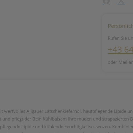
Facebook
X (#[c
Persönlic
Rufen Sie un
+43 6
oder Mail a
t wertvolles Allgäuer Latschenkiefernöl, hautpflegende Lipide u
t und pflegt der Bein Kühlbalsam Ihre müden und strapazierten B
utpflegende Lipide und kühlende Feuchtigkeitsessenzen. Kombinier