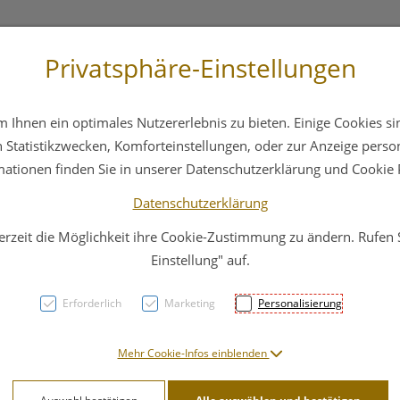
Privatsphäre-Einstellungen
 4044
Service
Bereitschaftsdienst
Ihnen ein optimales Nutzererlebnis zu bieten. Einige Cookies sin
ika
Hautpflege
Familie
Nahrungsergänzung
Statistikzwecken, Komforteinstellungen, oder zur Anzeige persona
mationen finden Sie in unserer Datenschutzerklärung und Cookie P
Datenschutzerklärung
erzeit die Möglichkeit ihre Cookie-Zustimmung zu ändern. Rufen
Allgä
Einstellung" auf.
Bein
Erforderlich
Marketing
Personalisierung
PZN: 3139891
Mehr Cookie-Infos einblenden
17,99 E