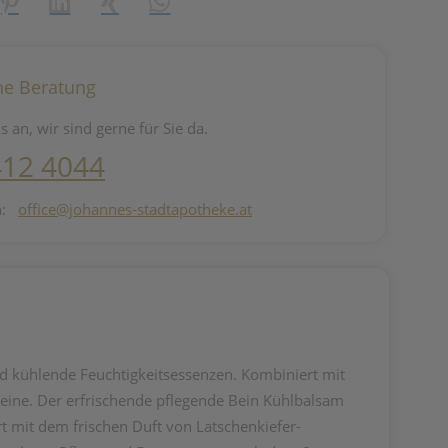
reator\plugin\share\core\structs\SocialSharingServiceSettings]:fo
Pinterest
LinkedIn
Xing
WhatsApp (#[creator\plugin\share\core\st
he Beratung
s an, wir sind gerne für Sie da.
412 4044
n:
office@johannes-stadtapotheke.at
nd kühlende Feuchtigkeitsessenzen. Kombiniert mit
eine. Der erfrischende pflegende Bein Kühlbalsam
t mit dem frischen Duft von Latschenkiefer-