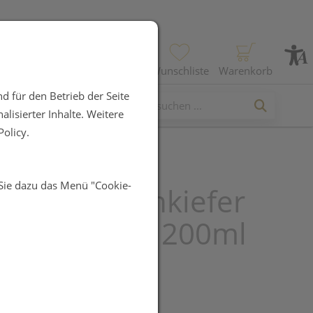
Profil
Wunschliste
Warenkorb
d für den Betrieb der Seite
lisierter Inhalte. Weitere
olicy.
 Sie dazu das Menü "Cookie-
uer Latschenkiefer
 Kühlbalsam 200ml
UR