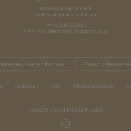
Hans-Kappacher-Straße 8
5600 Sankt Johann im Pongau
Tel.:
+43 6412 4044
E-Mail:
office@johannes-stadtapotheke.at
ngszeiten / Karte / Kontakt
Fragen / Probleme
ng
Impressum
AGB
Widerrufsbelehrung
St
Unsere Social Media Kanäle
(öffnet in neuem Tab)