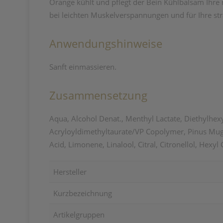
Orange kühlt und pflegt der Bein Kühlbalsam Ihre
bei leichten Muskelverspannungen und für Ihre st
Anwendungshinweise
Sanft einmassieren.
Zusammensetzung
Aqua, Alcohol Denat., Menthyl Lactate, Diethylhex
Acryloyldimethyltaurate/VP Copolymer, Pinus Mugo
Acid, Limonene, Linalool, Citral, Citronellol, Hexyl
Hersteller
Kurzbezeichnung
Artikelgruppen