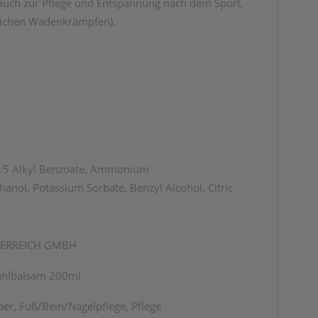
 auch zur Pflege und Entspannung nach dem Sport,
tlichen Wadenkrämpfen).
12-15 Alkyl Benzoate, Ammonium
nol, Potassium Sorbate, Benzyl Alcohol, Citric
TERREICH GMBH
Kühlbalsam 200ml
er, Fuß/Bein/Nagelpflege, Pflege