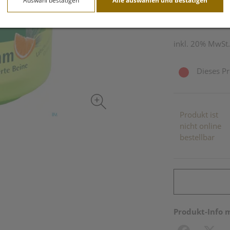
Auswahl bestätigen
Alle auswählen und bestätigen
200 ml / Einheit
inkl. 20% MwSt.
Dieses Pr
Produkt ist
nicht online
bestellbar
Produkt-Info 