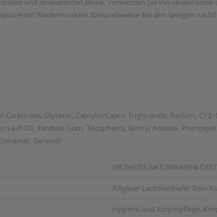
 müden und strapazierten Beine. Verwenden Sie ihn idealerweise
rapazierten Wadenmuskeln (beispielsweise bei den lästigen näch
yl Carbonate, Glycerin, Caprylic/Capric Triglyceride, Parfum, C
 Leaf Oil, Xanthan Gum, Tocopherol, Bornyl Acetate, Phenoxyetha
 Cinnamal, Geraniol
DR.THEISS NATURWAREN OES
Allgäuer Latschenkiefer Bein 
Hygiene und Körperpflege, Körp