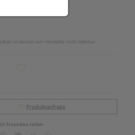
odukt ist derzeit vom Hersteller nicht lieferbar
Produktanfrage
mit Freunden teilen