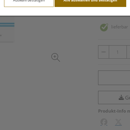
Auswahl bestätigen
Alle auswählen und bestätigen
inkl. 10% MwSt.
lieferbar
G
Produkt-Info 
Facebook
X (#[c