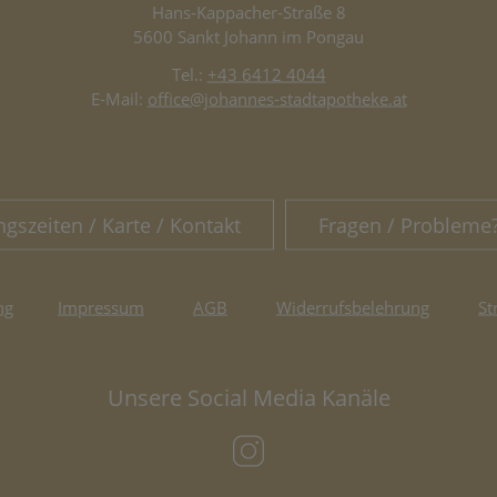
Hans-Kappacher-Straße 8
5600 Sankt Johann im Pongau
Tel.:
+43 6412 4044
E-Mail:
office@johannes-stadtapotheke.at
ngszeiten / Karte / Kontakt
Fragen / Probleme
ng
Impressum
AGB
Widerrufsbelehrung
St
Unsere Social Media Kanäle
(öffnet in neuem Tab)