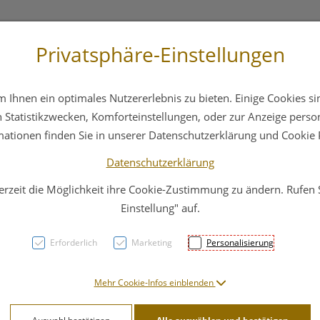
Privatsphäre-Einstellungen
3 6412 4044
Service
Bereitschaftsdienst
Ihnen ein optimales Nutzererlebnis zu bieten. Einige Cookies sin
ika
Hautpflege
Familie
Nahrungsergänzung
Statistikzwecken, Komforteinstellungen, oder zur Anzeige persona
mationen finden Sie in unserer Datenschutzerklärung und Cookie P
Datenschutzerklärung
erzeit die Möglichkeit ihre Cookie-Zustimmung zu ändern. Rufen
Ambra
Einstellung" auf.
Erforderlich
Marketing
Personalisierung
PZN: 2976828
30,05 E
Mehr Cookie-Infos einblenden
50 Stk. / Einheit