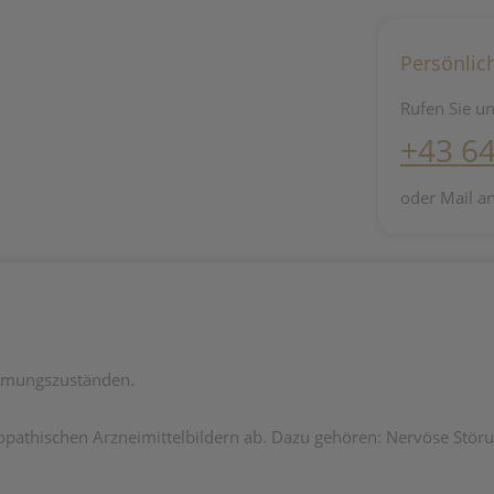
Persönlic
Rufen Sie un
+43 6
oder Mail a
immungszuständen.
athischen Arzneimittelbildern ab. Dazu gehören: Nervöse Störun