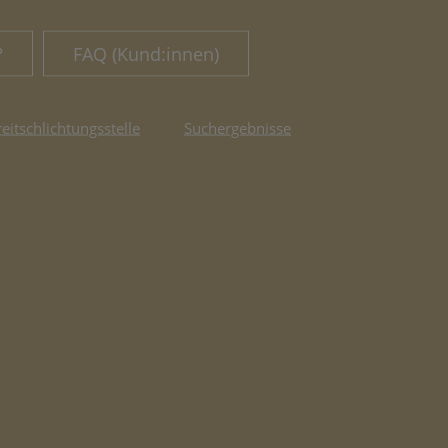
?
FAQ (Kund:innen)
reitschlichtungsstelle
Suchergebnisse
fnet in neuem Tab)