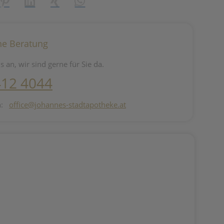
reator\plugin\share\core\structs\SocialSharingServiceSettings]:fo
Pinterest
LinkedIn
Xing
WhatsApp (#[creator\plugin\share\core\st
he Beratung
s an, wir sind gerne für Sie da.
412 4044
n:
office@johannes-stadtapotheke.at