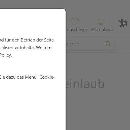
Profil
Wunschliste
Warenkorb
d für den Betrieb der Seite
lisierter Inhalte. Weitere
olicy.
 Sie dazu das Menü "Cookie-
r® Rotes Weinlaub
e
R