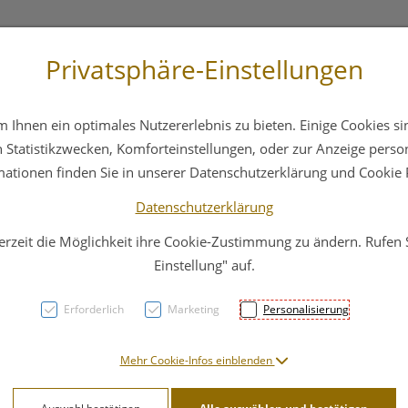
Privatsphäre-Einstellungen
3 6412 4044
Service
Bereitschaftsdienst
Ihnen ein optimales Nutzererlebnis zu bieten. Einige Cookies sin
ika
Hautpflege
Familie
Nahrungsergänzung
Statistikzwecken, Komforteinstellungen, oder zur Anzeige persona
mationen finden Sie in unserer Datenschutzerklärung und Cookie P
Datenschutzerklärung
erzeit die Möglichkeit ihre Cookie-Zustimmung zu ändern. Rufen
Anife
Einstellung" auf.
Crem
Erforderlich
Marketing
Personalisierung
PZN: 2710266
Mehr Cookie-Infos einblenden
9,91 EU