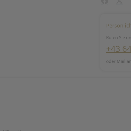
Facebook
X (#[c
Persönlic
Rufen Sie un
+43 6
oder Mail a