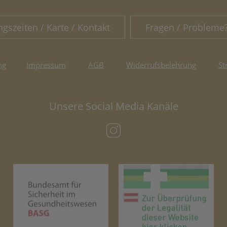
ngszeiten / Karte / Kontakt
Fragen / Probleme
ng
Impressum
AGB
Widerrufsbelehrung
St
Unsere Social Media Kanäle
(öffnet in neuem Tab)
(öffnet in neuem Tab)
(öf