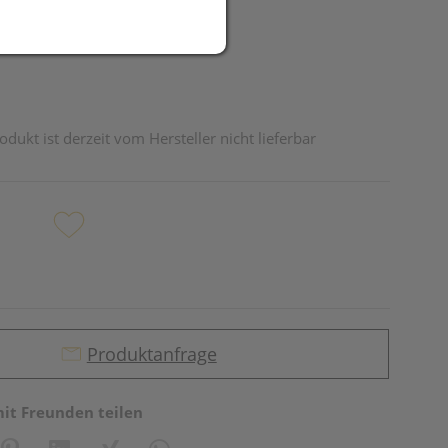
odukt ist derzeit vom Hersteller nicht lieferbar
Produktanfrage
mit Freunden teilen