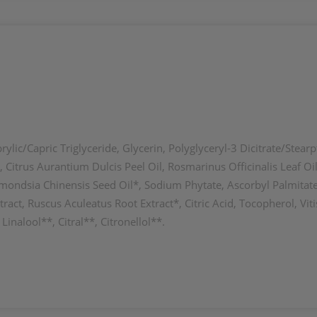
ylic/Capric Triglyceride, Glycerin, Polyglyceryl-3 Dicitrate/Stearp
Citrus Aurantium Dulcis Peel Oil, Rosmarinus Officinalis Leaf Oi
immondsia Chinensis Seed Oil*, Sodium Phytate, Ascorbyl Palmitat
t, Ruscus Aculeatus Root Extract*, Citric Acid, Tocopherol, Vitis
nalool**, Citral**, Citronellol**.