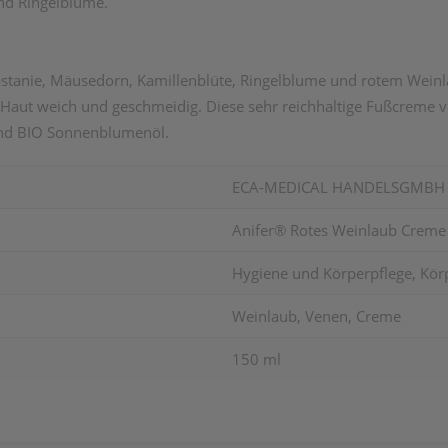
und Ringelblume.
stanie, Mäusedorn, Kamillenblüte, Ringelblume und rotem Weinla
Haut weich und geschmeidig. Diese sehr reichhaltige Fußcreme v
 und BIO Sonnenblumenöl.
ECA-MEDICAL HANDELSGMBH
Anifer® Rotes Weinlaub Creme
Hygiene und Körperpflege, Körp
Weinlaub, Venen, Creme
150 ml