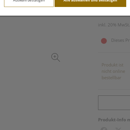
Auswahl bestätigen
Alle auswählen und bestätigen
150 ml / Einheit
inkl. 20% MwSt.
Dieses Pr
Produkt ist
nicht online
bestellbar
Produkt-Info 