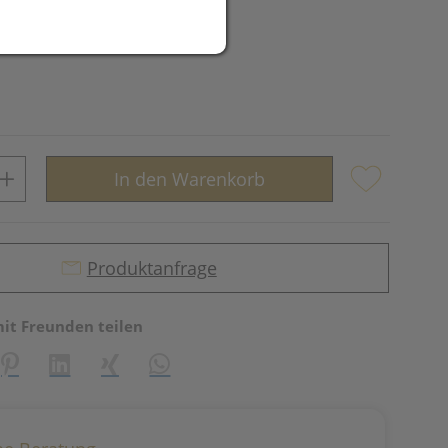
In den Warenkorb
Produktanfrage
mit Freunden teilen
reator\plugin\share\core\structs\SocialSharingServiceSettings]:fo
Pinterest
LinkedIn
Xing
WhatsApp (#[creator\plugin\share\core\st