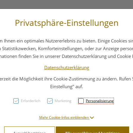
Privatsphäre-Einstellungen
 4044
Service
Bereitschaftsdienst
Ihnen ein optimales Nutzererlebnis zu bieten. Einige Cookies sin
ika
Hautpflege
Familie
Nahrungsergänzung
Statistikzwecken, Komforteinstellungen, oder zur Anzeige persona
mationen finden Sie in unserer Datenschutzerklärung und Cookie P
Datenschutzerklärung
erzeit die Möglichkeit ihre Cookie-Zustimmung zu ändern. Rufen
Anife
Einstellung" auf.
Erforderlich
Marketing
Personalisierung
PZN: 1507480
2,99 EU
Mehr Cookie-Infos einblenden
75 g / Einheit