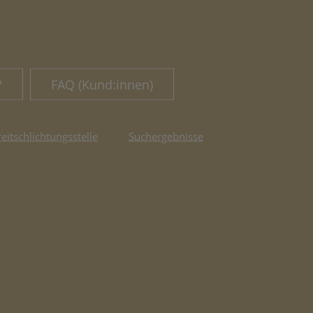
?
FAQ (Kund:innen)
reitschlichtungsstelle
Suchergebnisse
fnet in neuem Tab)