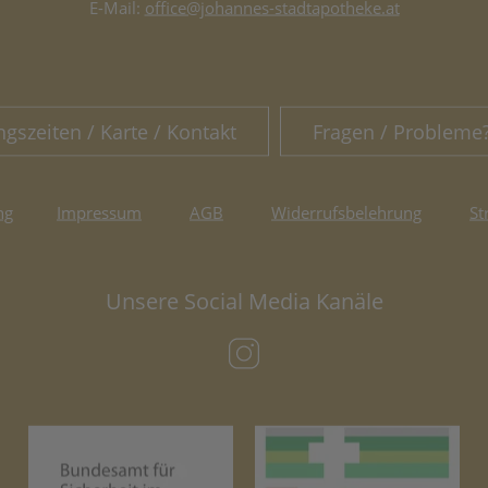
E-Mail:
office@johannes-stadtapotheke.at
ngszeiten / Karte / Kontakt
Fragen / Probleme
ng
Impressum
AGB
Widerrufsbelehrung
St
Unsere Social Media Kanäle
(öffnet in neuem Tab)
(öffnet in neuem Tab)
(öf