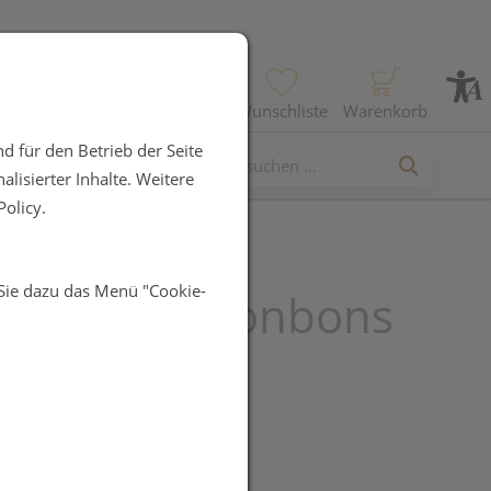
Profil
Wunschliste
Warenkorb
d für den Betrieb der Seite
lisierter Inhalte. Weitere
olicy.
 Sie dazu das Menü "Cookie-
r® Salbei Bonbons
R