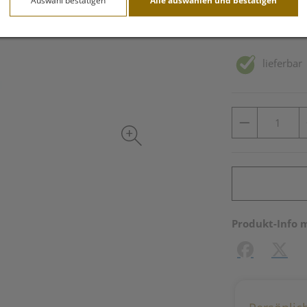
Auswahl bestätigen
Alle auswählen und bestätigen
inkl. 10% MwSt.
lieferbar
Produkt-Info 
Facebook
X (#[c