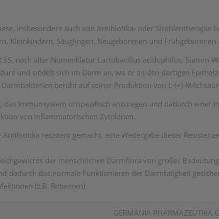
se, insbesondere auch von Antibiotika- oder Strahlentherapie-be
rn, Kleinkindern, Säuglingen, Neugeborenen und Frühgeborenen
 35, nach alter Nomenklatur Lactobacillus acidophilus, Stamm Wi
säure und siedelt sich im Darm an, wo er an den dortigen Epithel
rmbakterien beruht auf seiner Produktion von L‑(+)‑Milchsäure
 ist, das Immunsystem unspezifisch anzuregen und dadurch einer 
uktion von inflammatorischen Zytokinen.
ntibiotika resistent gemacht, eine Weitergabe dieser Resistenz
 Gleichgewichts der menschlichen Darmflora von großer Bedeutung
d dadurch das normale Funktionieren der Darm­tätigkeit gesichert
nfektionen (z.B. Rotaviren).
GERMANIA PHARMAZEUTIKA 