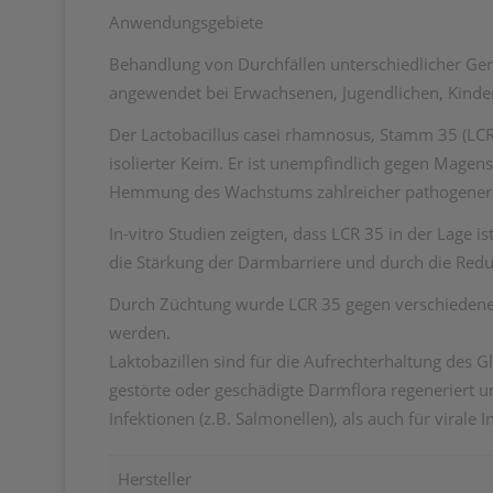
Anwendungsgebiete
Behandlung von Durchfällen unterschiedlicher Gene
angewendet bei Erwachsenen, Jugendlichen, Kinde
Der Lactobacillus casei rhamnosus, Stamm 35 (LCR
isolierter Keim. Er ist unempfindlich gegen Magen
Hemmung des Wachstums zahlreicher pathogener Da
In-vitro Studien zeigten, dass LCR 35 in der Lage
die Stärkung der Darmbarriere und durch die Red
Durch Züchtung wurde LCR 35 gegen verschiedene A
werden.
Laktobazillen sind für die Aufrechterhaltung des
gestörte oder geschädigte Darmflora regeneriert un
Infektionen (z.B. Salmonellen), als auch für virale I
Hersteller