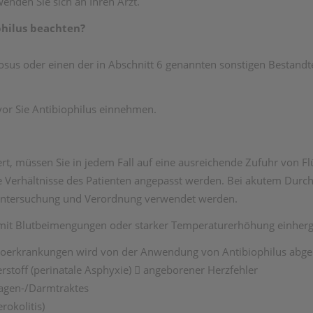
nden Sie sich an Ihren Arzt.
philus beachten?
osus oder einen der in Abschnitt 6 genannten sonstigen Bestandtei
vor Sie Antibiophilus einnehmen.
ert, müssen Sie in jedem Fall auf eine ausreichende Zufuhr von F
e Verhältnisse des Patienten angepasst werden. Bei akutem Durch
e Untersuchung und Verordnung verwendet werden.
w. mit Blutbeimengungen oder starker Temperaturerhöhung einher
koerkrankungen wird von der Anwendung von Antibiophilus abge
stoff (perinatale Asphyxie)  angeborener Herzfehler
agen-/Darmtraktes
rokolitis)