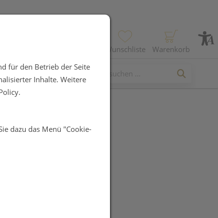
Profil
Wunschliste
Warenkorb
d für den Betrieb der Seite
lisierter Inhalte. Weitere
olicy.
 Sie dazu das Menü "Cookie-
iophilus
apseln
R