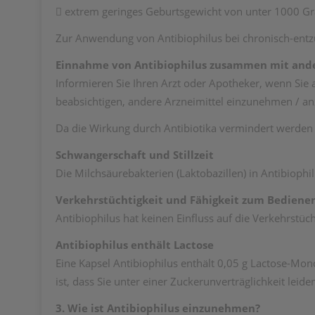
 extrem geringes Geburtsgewicht von unter 1000 
Zur Anwendung von Antibiophilus bei chronisch-entzü
Einnahme von Antibiophilus zusammen mit ande
Informieren Sie Ihren Arzt oder Apotheker, wenn Si
beabsichtigen, andere Arzneimittel einzunehmen / 
Da die Wirkung durch Antibiotika vermindert werden 
Schwangerschaft und Stillzeit
Die Milchsäurebakterien (Laktobazillen) in Antibioph
Verkehrstüchtigkeit und Fähigkeit zum Bediene
Antibiophilus hat keinen Einfluss auf die Verkehrstü
Antibiophilus enthält Lactose
Eine Kapsel Antibiophilus enthält 0,05 g Lactose-Mon
ist, dass Sie unter einer Zuckerunverträglichkeit leide
3. Wie ist Antibiophilus einzunehmen?