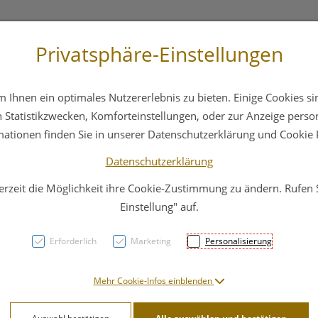
Privatsphäre-Einstellungen
st
+43 6412 4044
Service
Bereitschaftsdienst
Ihnen ein optimales Nutzererlebnis zu bieten. Einige Cookies sin
ika
Hautpflege
Familie
Nahrungsergänzung
Statistikzwecken, Komforteinstellungen, oder zur Anzeige persona
mationen finden Sie in unserer Datenschutzerklärung und Cookie P
Datenschutzerklärung
erzeit die Möglichkeit ihre Cookie-Zustimmung zu ändern. Rufen
Antib
Einstellung" auf.
Hartk
Erforderlich
Marketing
Personalisierung
PZN: 0002973
Mehr Cookie-Infos einblenden
7,35 EU