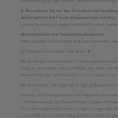
Blutbeimengung oder starker Temperaturerhöhung, we
2. Was sollten Sie vor der Einnahme von Antibio
Antibiophilus darf nicht eingenommen werden,
- wenn Sie allergisch gegen Lactobacillus casei rhamn
Warnhinweise und Vorsichtsmaßnahmen
Bitte sprechen Sie mit Ihrem Arzt oder Apotheker, be
GI Antibiophilus Kapseln Seite
2
von
4
Da der Körper bei Durchfällen Wasser und Salze verli
muss an die Schwere des Durchfalls, das Alter und di
Kleinkindern darf Antibiophilus nicht ohne ärztlich
Bei Durchfällen, die länger als 2 Tage andauern bz
Bei Neu- und Frühgeborenen mit folgenden Hochrisi
 Minderversorgung lebenswichtiger Organe mit Sauer
 schwere angeborene Entwicklungsstörungen des M
 entzündliche Darmerkrankung (nekrotisierende Ente