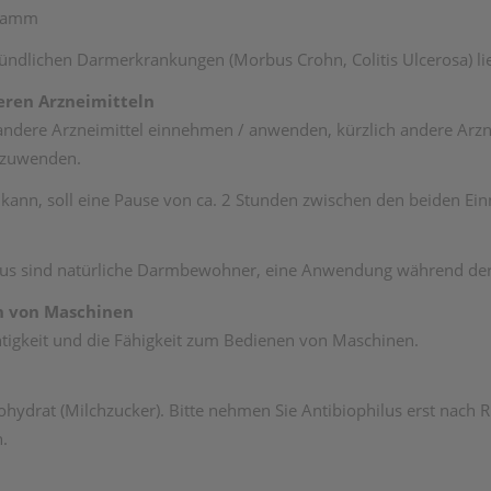
Gramm
ndlichen Darmerkrankungen (Morbus Crohn, Colitis Ulcerosa) li
ren Arzneimitteln
e andere Arzneimittel einnehmen / anwenden, kürzlich andere A
anzuwenden.
kann, soll eine Pause von ca. 2 Stunden zwischen den beiden Ei
ilus sind natürliche Darmbewohner, eine Anwendung während der S
n von Maschinen
chtigkeit und die Fähigkeit zum Bedienen von Maschinen.
ohydrat (Milchzucker). Bitte nehmen Sie Antibiophilus erst nach
n.