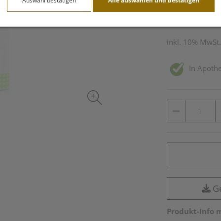
Auswahl bestätigen
Alle auswählen und bestätigen
20 Stk. / Einheit
inkl. 10% MwSt.
In Apothe
G
Produkt-Info 