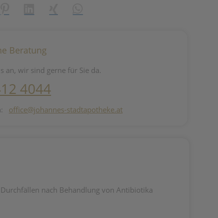
reator\plugin\share\core\structs\SocialSharingServiceSettings]:fo
Pinterest
LinkedIn
Xing
WhatsApp (#[creator\plugin\share\core\st
he Beratung
s an, wir sind gerne für Sie da.
412 4044
n:
office@johannes-stadtapotheke.at
n Durchfällen nach Behandlung von Antibiotika