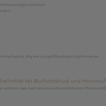
ie Körperenergie verbessern
lindern
k, Herzschwäche, Migräne und gefäßbedingten Kopfschmerzen
ilmittel bei Bluthochdruck und Herzinsuff
ter anderem zwei hoch dosierte und standardisierte Pflanzenstoff