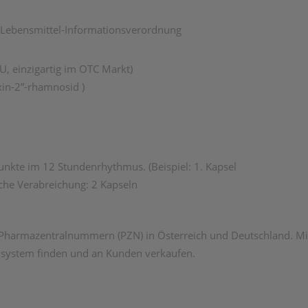
n Lebensmittel-Informationsverordnung
U, einzigartig im OTC Markt)
xin-2”-rhamnosid )
punkte im 12 Stundenrhythmus. (Beispiel: 1. Kapsel
che Verabreichung: 2 Kapseln
Pharmazentralnummern (PZN) in Österreich und Deutschland. Mit
system finden und an Kunden verkaufen.