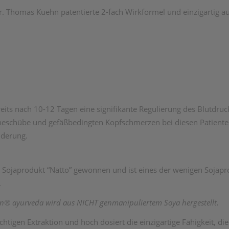
Dr. Thomas Kuehn patentierte 2-fach Wirkformel und einzigartig 
bereits nach 10-12 Tagen eine signifikante Regulierung des Blutdr
schübe und gefäßbedingten Kopfschmerzen bei diesen Patienten 
nderung.
 Sojaprodukt “Natto” gewonnen und ist eines der wenigen Sojapro
.
an® ayurveda
wird aus NICHT genmanipuliertem Soya hergestellt.
ichtigen Extraktion und hoch dosiert die einzigartige Fähigkeit, 