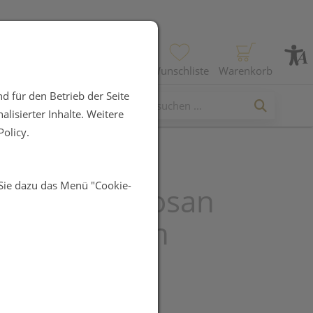
Profil
Wunschliste
Warenkorb
d für den Betrieb der Seite
lisierter Inhalte. Weitere
olicy.
 Sie dazu das Menü "Cookie-
anu Hypertosan
eda Kapseln
UR