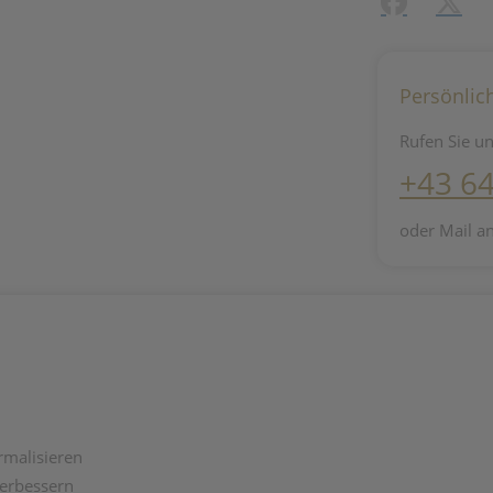
Facebook
X (#[c
Persönlic
Rufen Sie un
+43 6
oder Mail a
rmalisieren
verbessern