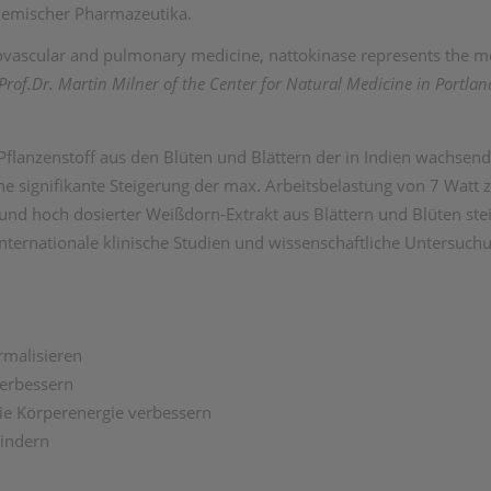
hemischer Pharmazeutika.
rdiovascular and pulmonary medicine, nattokinase represents the 
Prof.Dr. Martin Milner of the Center for Natural Medicine in Portla
Pflanzenstoff aus den Blüten und Blättern der in Indien wachsen
e signifikante Steigerung der max. Arbeitsbelastung von 7 Watt 
und hoch dosierter Weißdorn-Extrakt aus Blättern und Blüten stei
e internationale klinische Studien und wissenschaftliche Untersu
rmalisieren
verbessern
ie Körperenergie verbessern
lindern