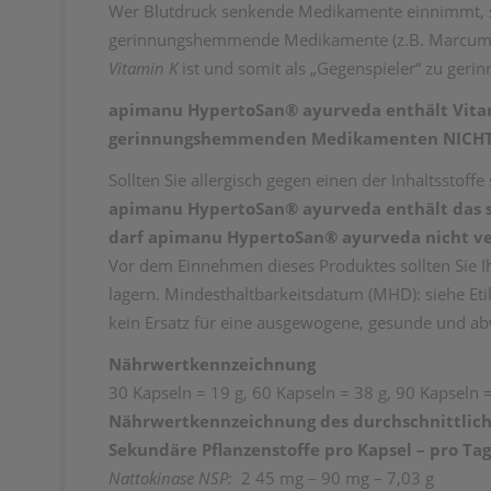
Wer Blutdruck senkende Medikamente einnimmt, s
gerinnungshemmende Medikamente (z.B. Marcuma
Vitamin K
ist und somit als „Gegenspieler“ zu ge
apimanu HypertoSan® ayurveda enthält Vitam
gerinnungshemmenden Medikamenten NICHT
Sollten Sie allergisch gegen einen der Inhaltsstof
apimanu HypertoSan® ayurveda enthält das s
darf apimanu HypertoSan®
ayurveda nicht v
Vor dem Einnehmen dieses Produktes sollten Sie Ih
lagern. Mindesthaltbarkeitsdatum (MHD): siehe Et
kein Ersatz für eine ausgewogene, gesunde und ab
Nährwertkennzeichnung
30 Kapseln = 19 g, 60 Kapseln = 38 g, 90 Kapseln 
Nährwertkennzeichnung des durchschnittlich
Sekundäre Pflanzenstoffe
pro Kapsel – pro Ta
Nattokinase NSP:
2 45 mg – 90 mg – 7,03 g