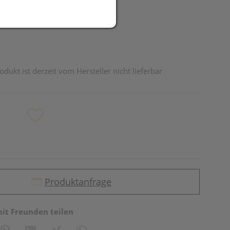
odukt ist derzeit vom Hersteller nicht lieferbar
Produktanfrage
mit Freunden teilen