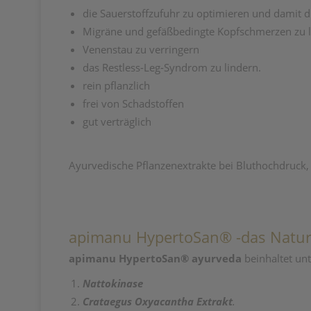
die Sauerstoffzufuhr zu optimieren und damit d
Migräne und gefäßbedingte Kopfschmerzen zu 
Venenstau zu verringern
das Restless-Leg-Syndrom zu lindern.
rein pflanzlich
frei von Schadstoffen
gut verträglich
Ayurvedische Pflanzenextrakte bei Bluthochdruc
apimanu HypertoSan® -das Naturhe
apimanu HypertoSan® ayurveda
beinhaltet un
Nattokinase
Crataegus Oxyacantha Extrakt
.