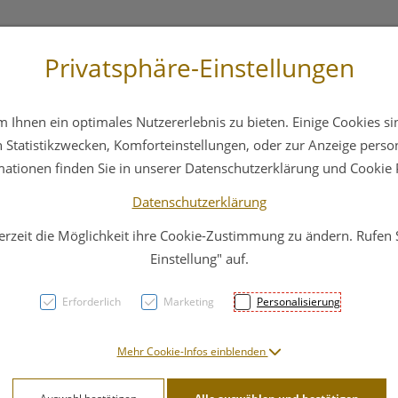
Privatsphäre-Einstellungen
3 6412 4044
Service
Bereitschaftsdienst
Ihnen ein optimales Nutzererlebnis zu bieten. Einige Cookies sin
ika
Hautpflege
Familie
Nahrungsergänzung
Statistikzwecken, Komforteinstellungen, oder zur Anzeige persona
mationen finden Sie in unserer Datenschutzerklärung und Cookie P
Datenschutzerklärung
erzeit die Möglichkeit ihre Cookie-Zustimmung zu ändern. Rufen
Apim
Einstellung" auf.
Ayurv
Erforderlich
Marketing
Personalisierung
PZN: 3119718
Mehr Cookie-Infos einblenden
72,95 E