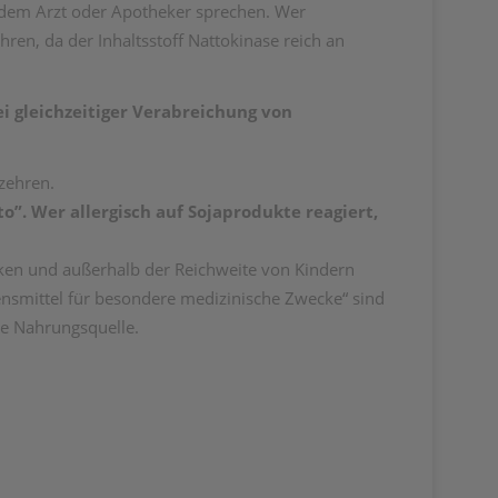
dem Arzt oder Apotheker sprechen. Wer
hren, da der Inhaltsstoff Nattokinase reich an
ei
gleichzeitiger Verabreichung von
rzehren.
o”. Wer allergisch auf Sojaprodukte reagiert,
cken und außerhalb der Reichweite von Kindern
ensmittel für besondere medizinische Zwecke“ sind
he Nahrungsquelle.