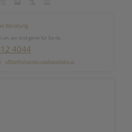
reator\plugin\share\core\structs\SocialSharingServiceSettings]:fo
Pinterest
LinkedIn
Xing
WhatsApp (#[creator\plugin\share\core\st
he Beratung
s an, wir sind gerne für Sie da.
412 4044
n:
office@johannes-stadtapotheke.at