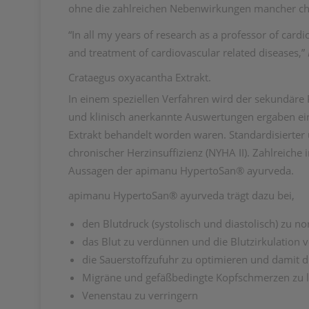
ohne die zahlreichen Nebenwirkungen mancher c
“In all my years of research as a professor of ca
and treatment of cardiovascular related diseases,”
Crataegus oxyacantha Extrakt.
In einem speziellen Verfahren wird der sekundäre 
und klinisch anerkannte Auswertungen ergaben ein
Extrakt behandelt worden waren. Standardisierter 
chronischer Herzinsuffizienz (NYHA II). Zahlreich
Aussagen der apimanu HypertoSan® ayurveda.
apimanu HypertoSan® ayurveda trägt dazu bei,
den Blutdruck (systolisch und diastolisch) zu no
das Blut zu verdünnen und die Blutzirkulation 
die Sauerstoffzufuhr zu optimieren und damit d
Migräne und gefäßbedingte Kopfschmerzen zu 
Venenstau zu verringern