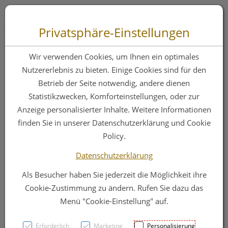
Zum “Inhalt dieser Seite” springen [AK + 0]
Zum Menü “Produkte” springen [AK + 1]
Zum Menü “Über uns / Service” springen [AK + 2]
Zu “Shop-Menüs” springen [AK + 3]
Zum "Barrierefreiheits-Menü" springen [AK + 4]
Zu den “Fusszeilen-Informationen” springen [AK + 5]
Toggle 
Produktsuche
Privatsphäre-Einstellungen
Apoforce® Heiße
Wir verwenden Cookies, um Ihnen ein optimales
Orange
Nutzererlebnis zu bieten. Einige Cookies sind für den
Betrieb der Seite notwendig, andere dienen
Statistikzwecken, Komforteinstellungen, oder zur
PZN: 3252883
Anzeige personalisierter Inhalte. Weitere Informationen
finden Sie in unserer Datenschutzerklärung und Cookie
Policy.
Datenschutzerklärung
Als Besucher haben Sie jederzeit die Möglichkeit ihre
Cookie-Zustimmung zu ändern. Rufen Sie dazu das
Menü "Cookie-Einstellung" auf.
Erforderlich
Marketing
Personalisierung