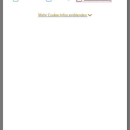
Symbolbild(er)
Mehr Cookie-Infos einblenden
5,95 EUR
10 Stk. / Einheit
inkl. 10% MwSt.
lieferbar
In den Warenkorb