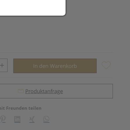
In den Warenkorb
Produktanfrage
mit Freunden teilen
reator\plugin\share\core\structs\SocialSharingServiceSettings]:fo
Pinterest
LinkedIn
Xing
WhatsApp (#[creator\plugin\share\core\st