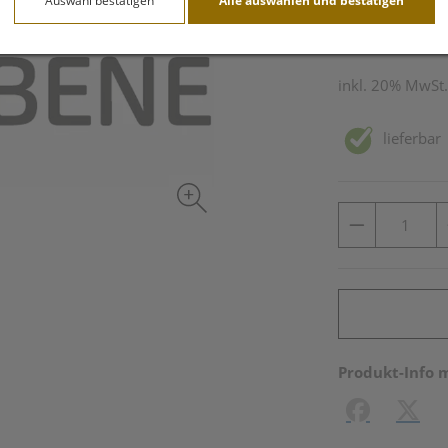
Auswahl bestätigen
Alle auswählen und bestätigen
250 ml / Einheit
inkl. 20% MwSt.
lieferbar
Produkt-Info 
Facebook
X (#[c