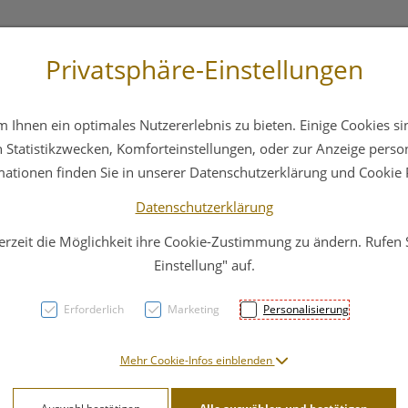
Privatsphäre-Einstellungen
+43 6412 4044
Service
Bereitschaftsdienst
Ihnen ein optimales Nutzererlebnis zu bieten. Einige Cookies sin
ika
Hautpflege
Familie
Nahrungsergänzung
Statistikzwecken, Komforteinstellungen, oder zur Anzeige persona
mationen finden Sie in unserer Datenschutzerklärung und Cookie P
Datenschutzerklärung
erzeit die Möglichkeit ihre Cookie-Zustimmung zu ändern. Rufen
ARTH
Einstellung" auf.
Muske
Erforderlich
Marketing
Personalisierung
PZN: 3141936
Mehr Cookie-Infos einblenden
34,91 E