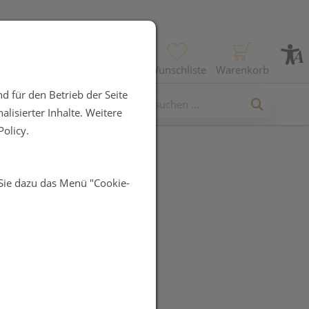
Profil
Wunschliste
Warenkorb
d für den Betrieb der Seite
lisierter Inhalte. Weitere
olicy.
 Sie dazu das Menü "Cookie-
ROBENE
lsalbe Rot
UR