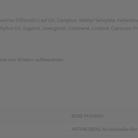
arinus Officinalis Leaf Oil, Camphor, Methyl Salicylate, Helia
hyllus Oil, Eugenol, Isoeugenol, Limonene, Linalool, Capsicum Fru
eite von Kindern aufbewahren.
BENE PHARMA
ARTHROBENE Muskelsalbe Rot