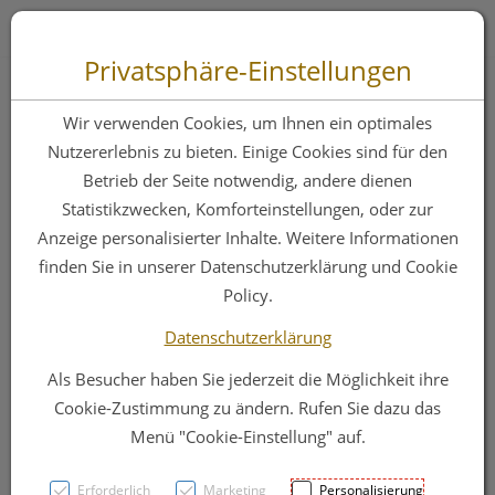
Zum “Inhalt dieser Seite” springen [AK + 0]
Zum Menü “Produkte” springen [AK + 1]
Zum Menü “Über uns / Service” springen [AK + 2]
Zu “Shop-Menüs” springen [AK + 3]
Zum "Barrierefreiheits-Menü" springen [AK + 4]
Zu den “Fusszeilen-Informationen” springen [AK + 5]
Toggle 
Produktsuche
Privatsphäre-Einstellungen
Ashwagandha
Wir verwenden Cookies, um Ihnen ein optimales
Extrakt Kapseln
Nutzererlebnis zu bieten. Einige Cookies sind für den
Betrieb der Seite notwendig, andere dienen
500mg Schlafbeere
Statistikzwecken, Komforteinstellungen, oder zur
Lactosefrei, Vegan
Anzeige personalisierter Inhalte. Weitere Informationen
finden Sie in unserer Datenschutzerklärung und Cookie
60st
Policy.
Datenschutzerklärung
PZN: 5208395
Als Besucher haben Sie jederzeit die Möglichkeit ihre
Cookie-Zustimmung zu ändern. Rufen Sie dazu das
Menü "Cookie-Einstellung" auf.
Erforderlich
Marketing
Personalisierung