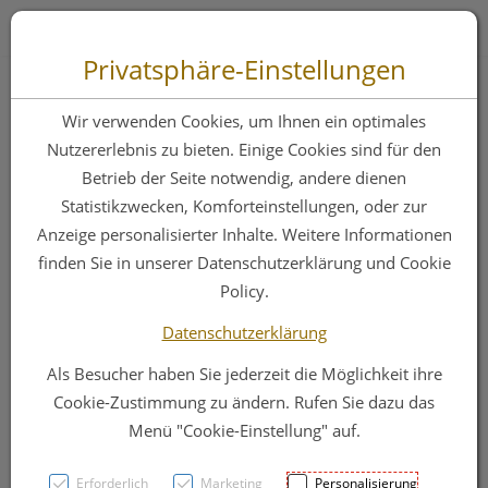
Zum “Inhalt dieser Seite” springen [AK + 0]
Zum Menü “Produkte” springen [AK + 1]
Zum Menü “Über uns / Service” springen [AK + 2]
Zu “Shop-Menüs” springen [AK + 3]
Zum "Barrierefreiheits-Menü" springen [AK + 4]
Zu den “Fusszeilen-Informationen” springen [AK + 5]
Toggle 
Produktsuche
Privatsphäre-Einstellungen
Askina Pad S 7,5x
Wir verwenden Cookies, um Ihnen ein optimales
7,5cm 30st
Nutzererlebnis zu bieten. Einige Cookies sind für den
Betrieb der Seite notwendig, andere dienen
Statistikzwecken, Komforteinstellungen, oder zur
PZN: 3091405
Anzeige personalisierter Inhalte. Weitere Informationen
finden Sie in unserer Datenschutzerklärung und Cookie
Policy.
Datenschutzerklärung
Als Besucher haben Sie jederzeit die Möglichkeit ihre
Cookie-Zustimmung zu ändern. Rufen Sie dazu das
Menü "Cookie-Einstellung" auf.
Erforderlich
Marketing
Personalisierung