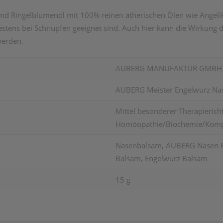
nd Ringelblumenöl mit 100% reinen ätherischen Ölen wie Angelik
 bestens bei Schnupfen geeignet sind. Auch hier kann die Wirkung
werden.
AUBERG MANUFAKTUR GMBH
AUBERG Meister Engelwurz Na
Mittel besonderer Therapierich
Homöopathie/Biochemie/Kompl
Nasenbalsam, AUBERG Nasen B
Balsam, Engelwurz Balsam
15 g