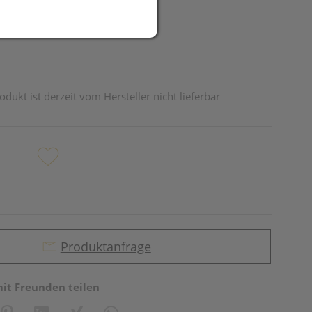
odukt ist derzeit vom Hersteller nicht lieferbar
Produktanfrage
mit Freunden teilen