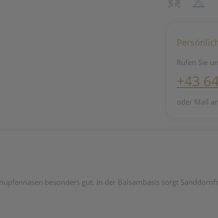
Facebook
X (#[c
Persönlic
Rufen Sie un
+43 6
oder Mail a
hnupfennasen besonders gut. In der Balsambasis sorgt Sanddornfr