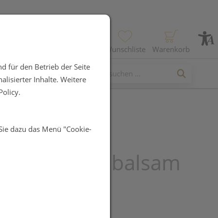
Profil
Wunschliste
Warenkorb
d für den Betrieb der Seite
lisierter Inhalte. Weitere
olicy.
 Sie dazu das Menü "Cookie-
RG Meister
lwurz Nasenbalsam
R