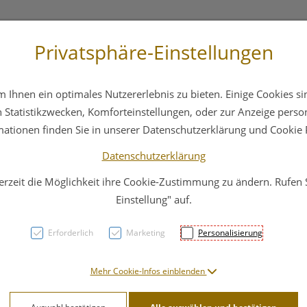
Privatsphäre-Einstellungen
3 6412 4044
Service
Bereitschaftsdienst
Ihnen ein optimales Nutzererlebnis zu bieten. Einige Cookies sin
ika
Hautpflege
Familie
Nahrungsergänzung
Statistikzwecken, Komforteinstellungen, oder zur Anzeige persona
mationen finden Sie in unserer Datenschutzerklärung und Cookie P
Datenschutzerklärung
erzeit die Möglichkeit ihre Cookie-Zustimmung zu ändern. Rufen
AUBE
Einstellung" auf.
Enge
Erforderlich
Marketing
Personalisierung
PZN: 4734839
Mehr Cookie-Infos einblenden
13,– EU