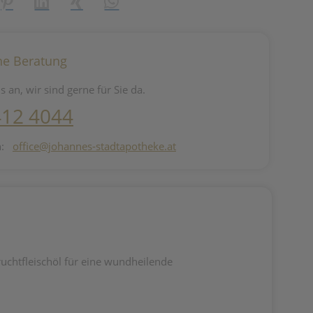
reator\plugin\share\core\structs\SocialSharingServiceSettings]:fo
Pinterest
LinkedIn
Xing
WhatsApp (#[creator\plugin\share\core\st
he Beratung
s an, wir sind gerne für Sie da.
412 4044
n:
office@johannes-stadtapotheke.at
uchtfleischöl für eine wundheilende