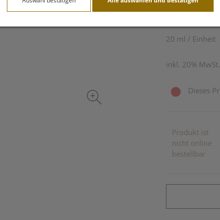
Auswahl bestätigen
Alle auswählen und bestätigen
13,– EU
20 ml / Einheit
inkl. 20% MwSt.
Dieses Pr
Produkt ist
nicht online
bestellbar