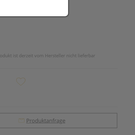
R
odukt ist derzeit vom Hersteller nicht lieferbar
Produktanfrage