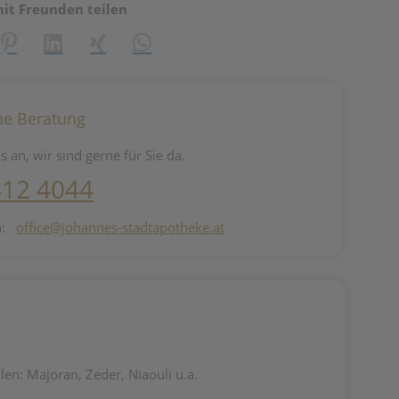
mit Freunden teilen
reator\plugin\share\core\structs\SocialSharingServiceSettings]:fo
Pinterest
LinkedIn
Xing
WhatsApp (#[creator\plugin\share\core\st
he Beratung
s an, wir sind gerne für Sie da.
412 4044
n:
office@johannes-stadtapotheke.at
n: Majoran, Zeder, Niaouli u.a.