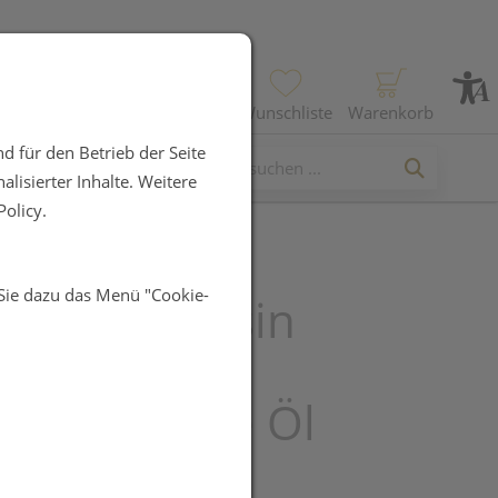
Profil
Wunschliste
Warenkorb
d für den Betrieb der Seite
lisierter Inhalte. Weitere
olicy.
 Sie dazu das Menü "Cookie-
RG Prinzessin
ran
htsmassage Öl