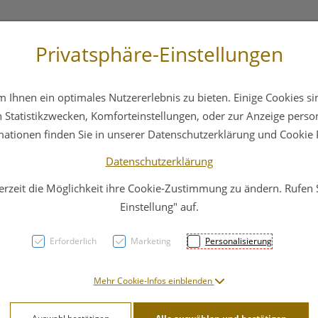
Privatsphäre-Einstellungen
st
+43 6412 4044
Service
Bereitschaftsdienst
Ihnen ein optimales Nutzererlebnis zu bieten. Einige Cookies sin
ika
Hautpflege
Familie
Nahrungsergänzung
Statistikzwecken, Komforteinstellungen, oder zur Anzeige persona
mationen finden Sie in unserer Datenschutzerklärung und Cookie P
Datenschutzerklärung
erzeit die Möglichkeit ihre Cookie-Zustimmung zu ändern. Rufen
AUBE
Einstellung" auf.
Majo
Erforderlich
Marketing
Personalisierung
Gesic
Mehr Cookie-Infos einblenden
PZN: 4735543