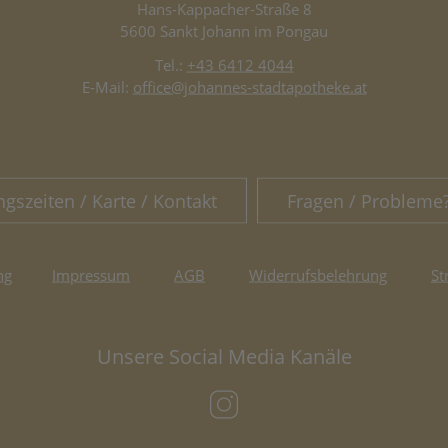
Hans-Kappacher-Straße 8
5600 Sankt Johann im Pongau
Tel.:
+43 6412 4044
E-Mail:
office@johannes-stadtapotheke.at
ngszeiten / Karte / Kontakt
Fragen / Probleme
ng
Impressum
AGB
Widerrufsbelehrung
St
Unsere Social Media Kanäle
(öffnet in neuem Tab)