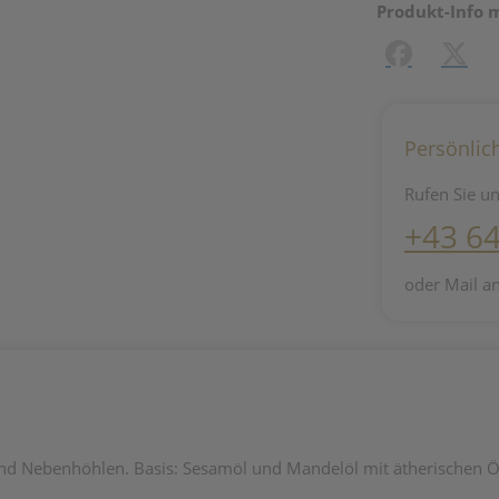
Produkt-Info 
Facebook
X (#[c
Persönlic
Rufen Sie un
+43 6
oder Mail a
d Nebenhöhlen. Basis: Sesamöl und Mandelöl mit ätherischen Öle