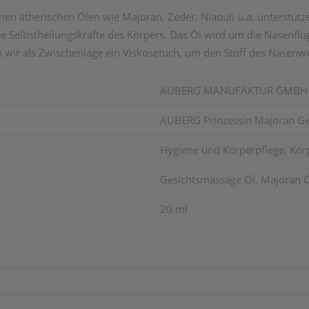
n ätherischen Ölen wie Majoran, Zeder, Niaouli u.a. unterstütz
elbstheilungskräfte des Körpers. Das Öl wird um die Nasenflüge
ir als Zwischenlage ein Viskosetuch, um den Stoff des Nasenwi
AUBERG MANUFAKTUR GMBH
AUBERG Prinzessin Majoran Ge
Hygiene und Körperpflege, Kör
Gesichtsmassage Öl, Majoran Ö
20 ml