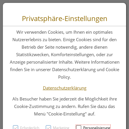
Zum “Inhalt dieser Seite” springen [AK + 0]
Zum Menü “Produkte” springen [AK + 1]
Zum Menü “Über uns / Service” springen [AK + 2]
Zu “Shop-Menüs” springen [AK + 3]
Zum "Barrierefreiheits-Menü" springen [AK + 4]
Zu den “Fusszeilen-Informationen” springen [AK + 5]
Toggle 
Produktsuche
Privatsphäre-Einstellungen
Augenbadewanne -
Wir verwenden Cookies, um Ihnen ein optimales
healthcare24
Nutzererlebnis zu bieten. Einige Cookies sind für den
Betrieb der Seite notwendig, andere dienen
Kunststoff Ju500161
Statistikzwecken, Komforteinstellungen, oder zur
1st
Anzeige personalisierter Inhalte. Weitere Informationen
finden Sie in unserer Datenschutzerklärung und Cookie
Policy.
PZN: 3008232
Datenschutzerklärung
Als Besucher haben Sie jederzeit die Möglichkeit ihre
Cookie-Zustimmung zu ändern. Rufen Sie dazu das
Menü "Cookie-Einstellung" auf.
Erforderlich
Marketing
Personalisierung