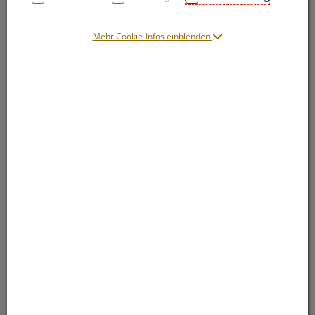
Mehr Cookie-Infos einblenden
Symbolbild(er)
2,42 EUR
1 Stk. / Einheit
inkl. 20% MwSt.
lieferbar