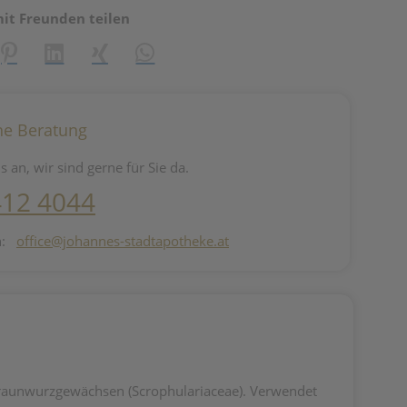
mit Freunden teilen
reator\plugin\share\core\structs\SocialSharingServiceSettings]:fo
Pinterest
LinkedIn
Xing
WhatsApp (#[creator\plugin\share\core\st
he Beratung
s an, wir sind gerne für Sie da.
412 4044
n:
office@johannes-stadtapotheke.at
raunwurzgewächsen (Scrophulariaceae). Verwendet