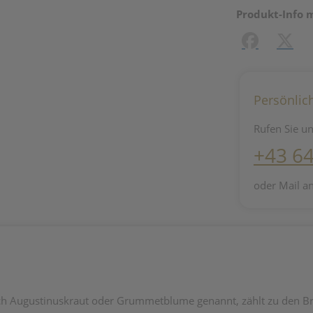
Produkt-Info 
Facebook
X (#[c
Persönlic
Rufen Sie un
+43 6
oder Mail a
uch Augustinuskraut oder Grummetblume genannt, zählt zu den B