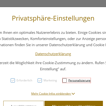
Privatsphäre-Einstellungen
st
+43 6412 4044
Service
Bereitschaftsdienst
Ihnen ein optimales Nutzererlebnis zu bieten. Einige Cookies sin
ika
Hautpflege
Familie
Nahrungsergänzung
Statistikzwecken, Komforteinstellungen, oder zur Anzeige persona
mationen finden Sie in unserer Datenschutzerklärung und Cookie P
Datenschutzerklärung
erzeit die Möglichkeit ihre Cookie-Zustimmung zu ändern. Rufen
AUGE
Einstellung" auf.
100 
Erforderlich
Marketing
Personalisierung
PZN: 3206819
Mehr Cookie-Infos einblenden
30,91 E