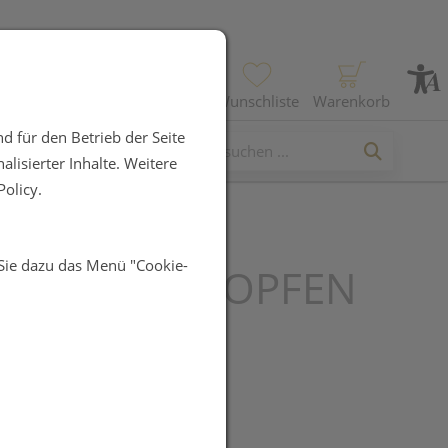
Profil
Wunschliste
Warenkorb
d für den Betrieb der Seite
lisierter Inhalte. Weitere
olicy.
 Sie dazu das Menü "Cookie-
NTROST TROPFEN
ML
UR