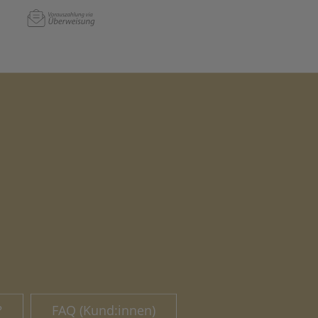
?
FAQ (Kund:innen)