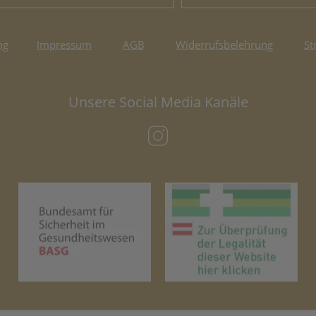
ng
Impressum
AGB
Widerrufsbelehrung
St
Unsere Social Media Kanäle
(öffnet in neuem Tab)
(öffnet in neuem Tab)
(öf