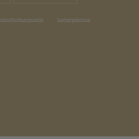
reitschlichtungsstelle
Suchergebnisse
fnet in neuem Tab)