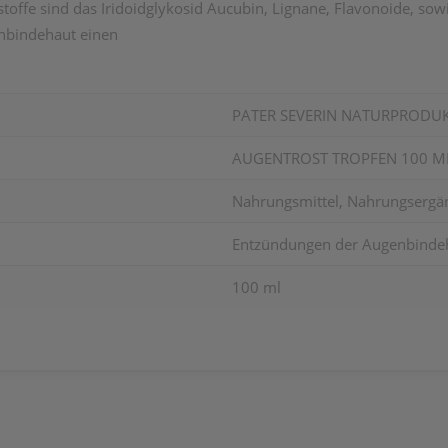
stoffe sind das Iridoidglykosid Aucubin, Lignane, Flavonoide, so
enbindehaut einen
PATER SEVERIN NATURPRODU
AUGENTROST TROPFEN 100 M
Nahrungsmittel, Nahrungsergä
Entzündungen der Augenbindeha
100 ml