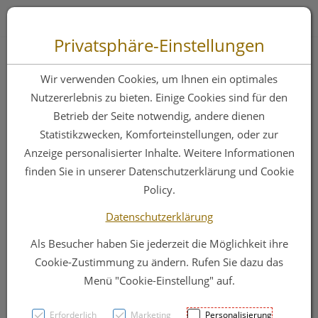
Zum “Inhalt dieser Seite” springen [AK + 0]
Zum Menü “Produkte” springen [AK + 1]
Zum Menü “Über uns / Service” springen [AK + 2]
Zu “Shop-Menüs” springen [AK + 3]
Zum "Barrierefreiheits-Menü" springen [AK + 4]
Zu den “Fusszeilen-Informationen” springen [AK + 5]
Toggle 
Produktsuche
Privatsphäre-Einstellungen
Babyline Babycreme
Wir verwenden Cookies, um Ihnen ein optimales
Tb 45ml
Nutzererlebnis zu bieten. Einige Cookies sind für den
Betrieb der Seite notwendig, andere dienen
Statistikzwecken, Komforteinstellungen, oder zur
PZN: 0414977
Anzeige personalisierter Inhalte. Weitere Informationen
finden Sie in unserer Datenschutzerklärung und Cookie
Policy.
Datenschutzerklärung
Als Besucher haben Sie jederzeit die Möglichkeit ihre
Cookie-Zustimmung zu ändern. Rufen Sie dazu das
Menü "Cookie-Einstellung" auf.
Erforderlich
Marketing
Personalisierung