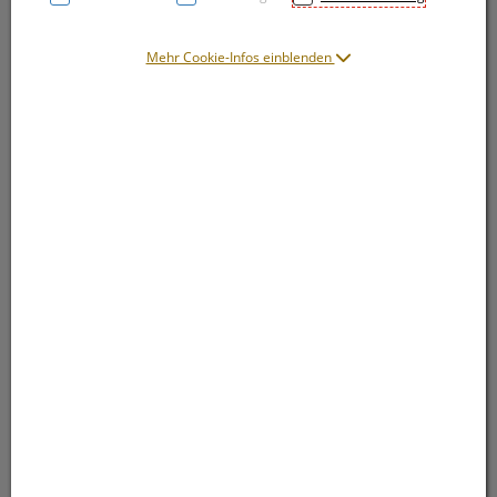
Mehr Cookie-Infos einblenden
Symbolbild(er)
14,40 EUR
45 ml / Einheit
inkl. 20% MwSt.
lieferbar