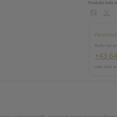
Produkt-Info 
Facebook
X (#[c
Persönlic
Rufen Sie un
+43 6
oder Mail a
Vera und Provitamin B5, mit einer Prägeseite für eine außergewö