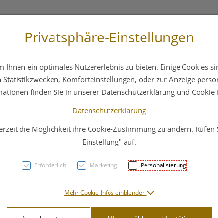
Privatsphäre-Einstellungen
 4044
Service
Bereitschaftsdienst
Ihnen ein optimales Nutzererlebnis zu bieten. Einige Cookies sin
ika
Hautpflege
Familie
Nahrungsergänzung
Statistikzwecken, Komforteinstellungen, oder zur Anzeige persona
mationen finden Sie in unserer Datenschutzerklärung und Cookie P
Datenschutzerklärung
erzeit die Möglichkeit ihre Cookie-Zustimmung zu ändern. Rufen
Bel P
Einstellung" auf.
Vera 
Erforderlich
Marketing
Personalisierung
Gross
Mehr Cookie-Infos einblenden
PZN: 3088099