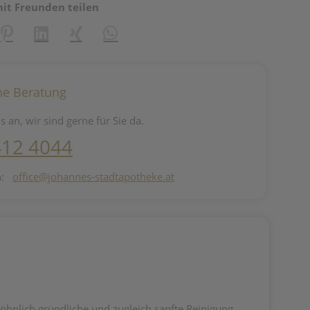
mit Freunden teilen
reator\plugin\share\core\structs\SocialSharingServiceSettings]:fo
Pinterest
LinkedIn
Xing
WhatsApp (#[creator\plugin\share\core\st
he Beratung
s an, wir sind gerne für Sie da.
412 4044
n:
office@johannes-stadtapotheke.at
hnlich gründliche und zugleich sanfte Reinigung