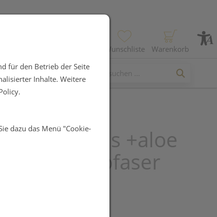
Profil
Wunschliste
Warenkorb
d für den Betrieb der Seite
lisierter Inhalte. Weitere
olicy.
 Sie dazu das Menü "Cookie-
remium Pads +aloe
+vitb5 Microfaser
 Oval 45st