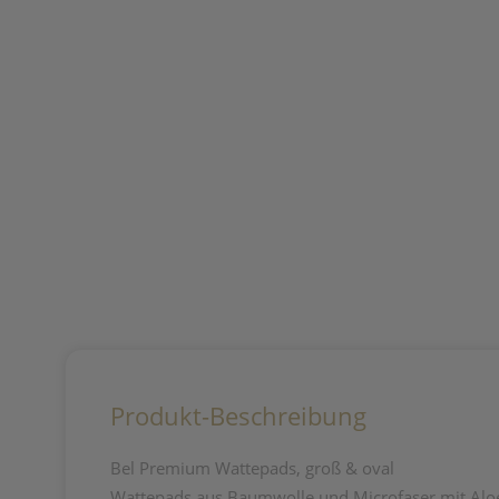
Produkt-Beschreibung
Bel Premium Wattepads, groß & oval
Wattepads aus Baumwolle und Microfaser mit Aloe 