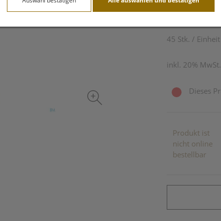
Auswahl bestätigen
Alle auswählen und bestätigen
5,35 EU
45 Stk. / Einheit
inkl. 20% MwSt.
Dieses Pr
Produkt ist
nicht online
bestellbar