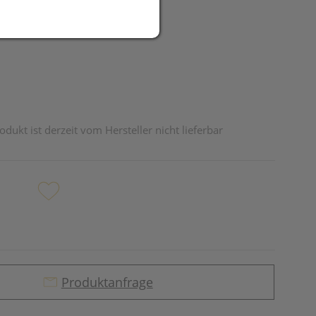
R
odukt ist derzeit vom Hersteller nicht lieferbar
Produktanfrage