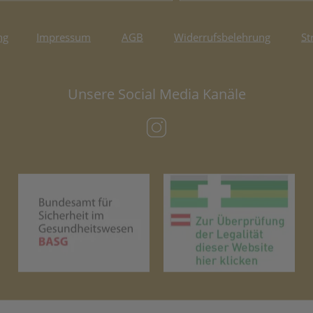
ng
Impressum
AGB
Widerrufsbelehrung
St
Unsere Social Media Kanäle
(öffnet in neuem Tab)
(öffnet in neuem Tab)
(öf