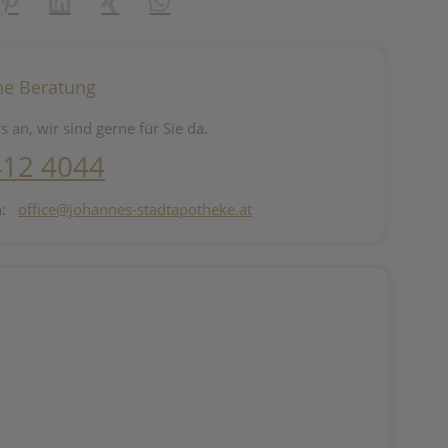
reator\plugin\share\core\structs\SocialSharingServiceSettings]:fo
Pinterest
LinkedIn
Xing
WhatsApp (#[creator\plugin\share\core\st
he Beratung
s an, wir sind gerne für Sie da.
412 4044
n:
office@johannes-stadtapotheke.at