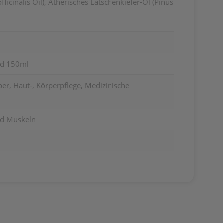
ficinalis Oil), Ätherisches Latschenkiefer-Öl (Pinus
uid 150ml
er, Haut-, Körperpflege, Medizinische
nd Muskeln