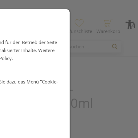
Profil
Wunschliste
Warenkorb
d für den Betrieb der Seite
lisierter Inhalte. Weitere
olicy.
 Sie dazu das Menü "Cookie-
eist Muskel-
enksfluid 150ml
UR