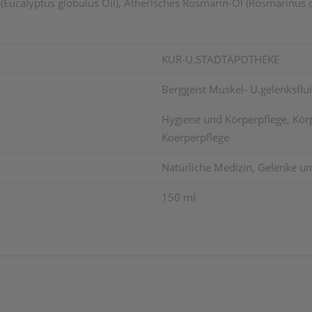
l (Eucalyptus globulus Oil), Ätherisches Rosmarin-Öl (Rosmarinus of
KUR-U.STADTAPOTHEKE
Berggeist Muskel- U.gelenksfl
Hygiene und Körperpflege, Körp
Koerperpflege
Natürliche Medizin, Gelenke u
150 ml