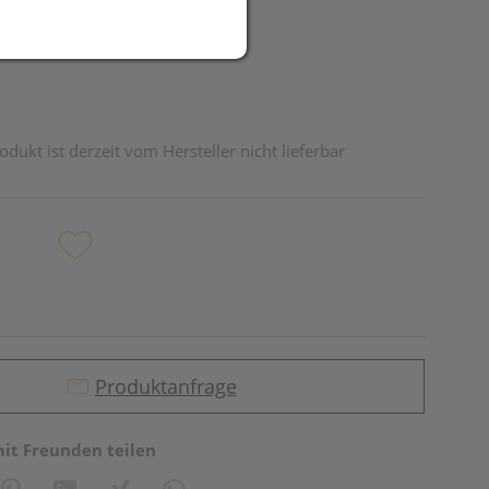
odukt ist derzeit vom Hersteller nicht lieferbar
Produktanfrage
mit Freunden teilen