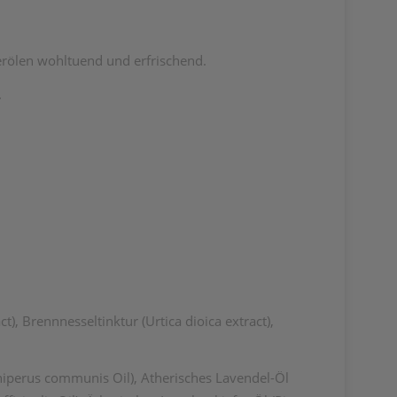
erölen wohltuend und erfrischend.
.
t), Brennnesseltinktur (Urtica dioica extract),
niperus communis Oil), Atherisches Lavendel-Öl