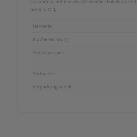
(Lavandula latifolia Oil), Ätherisches Eukalyptus-Ö
pumilio Oil),
Hersteller
Kurzbezeichnung
Artikelgruppen
Stichworte
Verpackungsinhalt