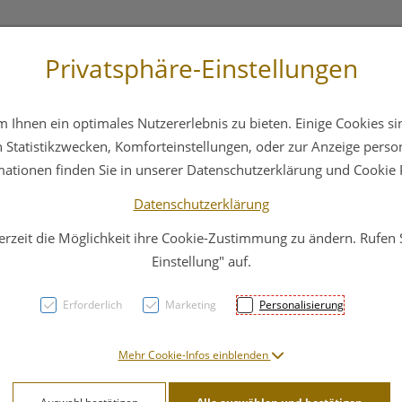
Privatsphäre-Einstellungen
 4044
Service
Bereitschaftsdienst
Ihnen ein optimales Nutzererlebnis zu bieten. Einige Cookies sin
ika
Hautpflege
Familie
Nahrungsergänzung
Statistikzwecken, Komforteinstellungen, oder zur Anzeige persona
mationen finden Sie in unserer Datenschutzerklärung und Cookie P
Datenschutzerklärung
erzeit die Möglichkeit ihre Cookie-Zustimmung zu ändern. Rufen
Bergg
Einstellung" auf.
U.gel
Erforderlich
Marketing
Personalisierung
PZN: 0559032
Mehr Cookie-Infos einblenden
15,75 E