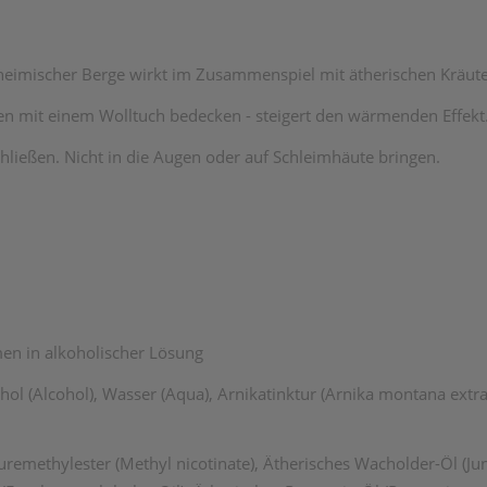
heimischer Berge wirkt im Zusammenspiel mit ätherischen Kräut
n mit einem Wolltuch bedecken - steigert den wärmenden Effekt
chließen. Nicht in die Augen oder auf Schleimhäute bringen.
en in alkoholischer Lösung
ohol (Alcohol), Wasser (Aqua), Arnikatinktur (Arnika montana extrac
remethylester (Methyl nicotinate), Ätherisches Wacholder-Öl (Ju