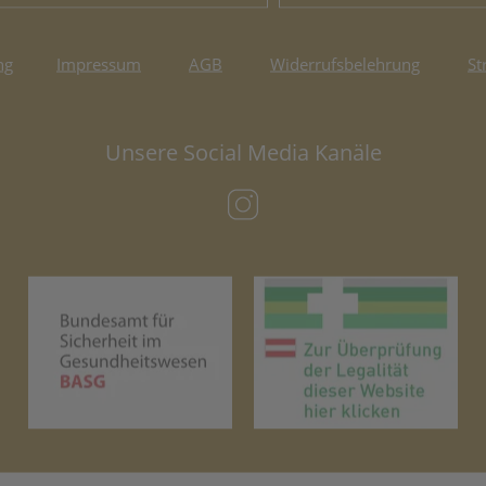
ng
Impressum
AGB
Widerrufsbelehrung
St
Unsere Social Media Kanäle
(öffnet in neuem Tab)
(öffnet in neuem Tab)
(öf