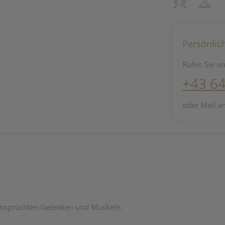
Facebook
X (#[c
Persönlic
Rufen Sie un
+43 6
oder Mail a
anspruchten Gelenken und Muskeln.