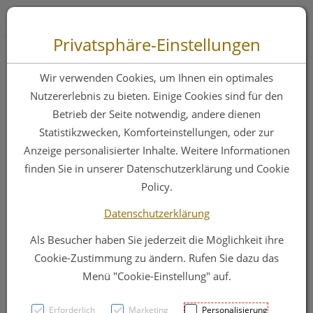
Zum “Inhalt dieser Seite” springen [AK + 0]
Zum Menü “Produkte” springen [AK + 1]
Zum Menü “Über uns / Service” springen [AK + 2]
Zu “Shop-Menüs” springen [AK + 3]
Zum "Barrierefreiheits-Menü" springen [AK + 4]
Zu den “Fusszeilen-Informationen” springen [AK + 5]
Toggle 
Produktsuche
Privatsphäre-Einstellungen
Betadona® Wund-
Wir verwenden Cookies, um Ihnen ein optimales
Spray 30 g
Nutzererlebnis zu bieten. Einige Cookies sind für den
Betrieb der Seite notwendig, andere dienen
Statistikzwecken, Komforteinstellungen, oder zur
PZN: 1350216
Anzeige personalisierter Inhalte. Weitere Informationen
finden Sie in unserer Datenschutzerklärung und Cookie
Policy.
Datenschutzerklärung
Als Besucher haben Sie jederzeit die Möglichkeit ihre
Cookie-Zustimmung zu ändern. Rufen Sie dazu das
Menü "Cookie-Einstellung" auf.
Erforderlich
Marketing
Personalisierung