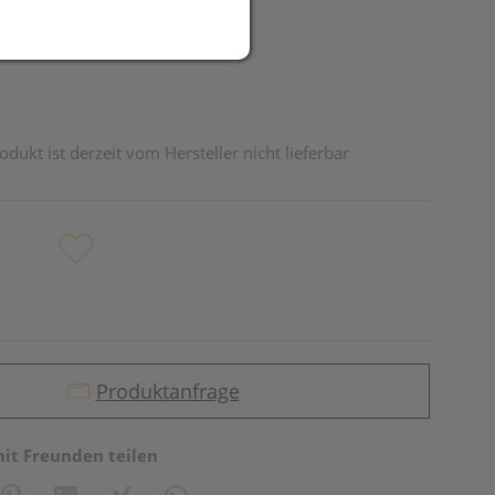
odukt ist derzeit vom Hersteller nicht lieferbar
Produktanfrage
mit Freunden teilen