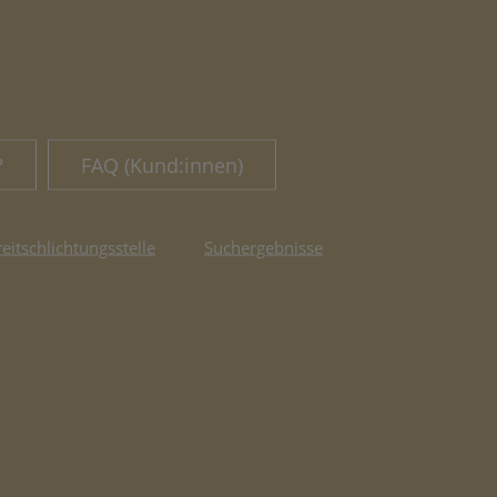
?
FAQ (Kund:innen)
reitschlichtungsstelle
Suchergebnisse
fnet in neuem Tab)