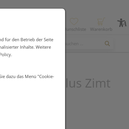
Profil
Wunschliste
Warenkorb
d für den Betrieb der Seite
lisierter Inhalte. Weitere
olicy.
 Sie dazu das Menü "Cookie-
ora Lab Diaplus Zimt
ln 60 ST
UR