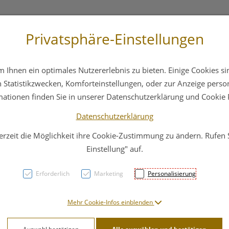
Privatsphäre-Einstellungen
+43 6412 4044
Service
Bereitschaftsdienst
Ihnen ein optimales Nutzererlebnis zu bieten. Einige Cookies sin
ika
Hautpflege
Familie
Nahrungsergänzung
Statistikzwecken, Komforteinstellungen, oder zur Anzeige persona
mationen finden Sie in unserer Datenschutzerklärung und Cookie P
Datenschutzerklärung
erzeit die Möglichkeit ihre Cookie-Zustimmung zu ändern. Rufen
Biofl
Einstellung" auf.
Kapse
Erforderlich
Marketing
Personalisierung
PZN: 3148424
Mehr Cookie-Infos einblenden
21,75 E