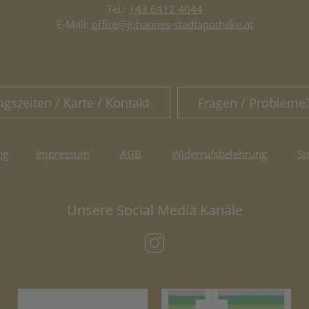
Tel.:
+43 6412 4044
E-Mail:
office@johannes-stadtapotheke.at
ngszeiten / Karte / Kontakt
Fragen / Probleme
ng
Impressum
AGB
Widerrufsbelehrung
St
Unsere Social Media Kanäle
(öffnet in neuem Tab)
(öffnet in neuem Tab)
(öf