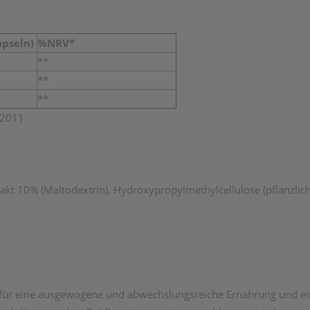
apseln)
%NRV*
**
**
**
/2011
akt 10% (Maltodextrin), Hydroxypropylmethylcellulose (pflanzlich
z für eine ausgewogene und abwechslungsreiche Ernährung und e