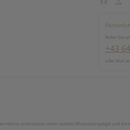
Facebook
X (#[c
Persönlic
Rufen Sie un
+43 6
oder Mail a
termelone unterstützen einen stabilen Blutzuckerspiegel und könn