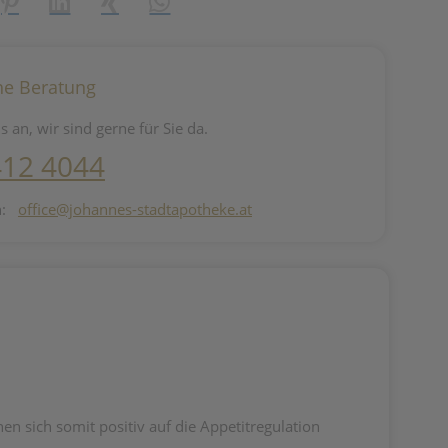
reator\plugin\share\core\structs\SocialSharingServiceSettings]:fo
Pinterest
LinkedIn
Xing
WhatsApp (#[creator\plugin\share\core\st
he Beratung
s an, wir sind gerne für Sie da.
412 4044
n:
office@johannes-stadtapotheke.at
en sich somit positiv auf die Appetitregulation