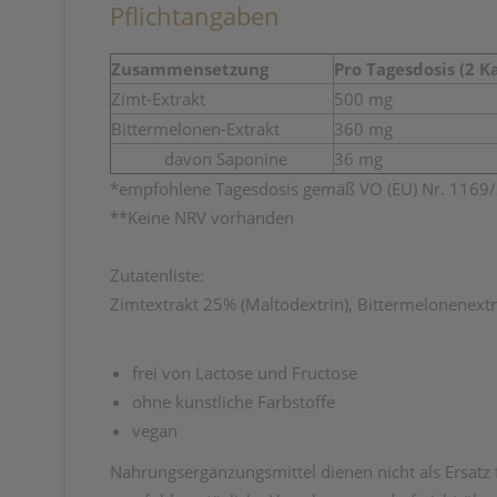
Pflichtangaben
Zusammensetzung
Pro Tagesdosis (2 K
Zimt-Extrakt
500 mg
Bittermelonen-Extrakt
360 mg
davon Saponine
36 mg
*empfohlene Tagesdosis gemäß VO (EU) Nr. 1169
**Keine NRV vorhanden
Zutatenliste:
Zimtextrakt 25% (Maltodextrin), Bittermelonenextr
frei von Lactose und Fructose
ohne künstliche Farbstoffe
vegan
Nahrungsergänzungsmittel dienen nicht als Ersat