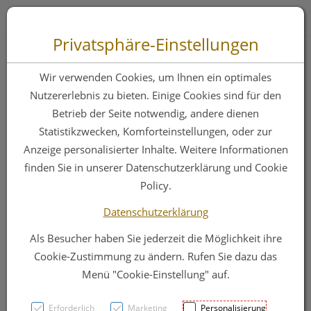
Zum “Inhalt dieser Seite” springen [AK + 0]
Zum Menü “Produkte” springen [AK + 1]
Zum Menü “Über uns / Service” springen [AK + 2]
Zu “Shop-Menüs” springen [AK + 3]
Zum "Barrierefreiheits-Menü" springen [AK + 4]
Zu den “Fusszeilen-Informationen” springen [AK + 5]
Toggle 
Produktsuche
Privatsphäre-Einstellungen
Bockshornkleesamen
Wir verwenden Cookies, um Ihnen ein optimales
gemahlen
Nutzererlebnis zu bieten. Einige Cookies sind für den
Betrieb der Seite notwendig, andere dienen
Statistikzwecken, Komforteinstellungen, oder zur
PZN: 4791228
Anzeige personalisierter Inhalte. Weitere Informationen
finden Sie in unserer Datenschutzerklärung und Cookie
Policy.
Datenschutzerklärung
Als Besucher haben Sie jederzeit die Möglichkeit ihre
Cookie-Zustimmung zu ändern. Rufen Sie dazu das
Menü "Cookie-Einstellung" auf.
Erforderlich
Marketing
Personalisierung