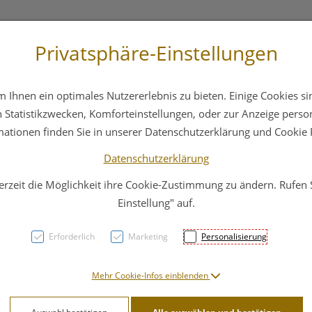
Privatsphäre-Einstellungen
3 6412 4044
Service
Bereitschaftsdienst
Ihnen ein optimales Nutzererlebnis zu bieten. Einige Cookies sin
ika
Hautpflege
Familie
Nahrungsergänzung
Statistikzwecken, Komforteinstellungen, oder zur Anzeige persona
mationen finden Sie in unserer Datenschutzerklärung und Cookie P
Datenschutzerklärung
erzeit die Möglichkeit ihre Cookie-Zustimmung zu ändern. Rufen
Braun
Einstellung" auf.
Ersat
Erforderlich
Marketing
Personalisierung
PZN: 2948080
Mehr Cookie-Infos einblenden
13,99 E