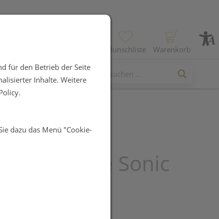
Profil
Wunschliste
Warenkorb
d für den Betrieb der Seite
lisierter Inhalte. Weitere
olicy.
 Sie dazu das Menü "Cookie-
 Oral-B
zzahnbürste Sonic
UR