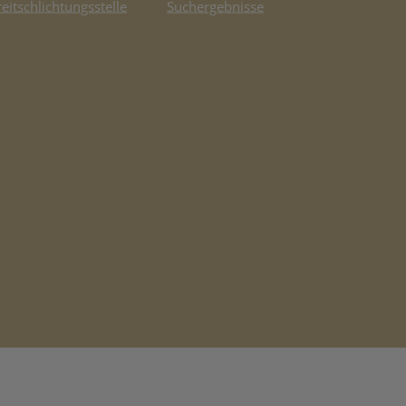
reitschlichtungsstelle
Suchergebnisse
fnet in neuem Tab)