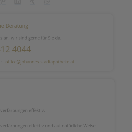
reator\plugin\share\core\structs\SocialSharingServiceSettings]:fo
Pinterest
LinkedIn
Xing
WhatsApp (#[creator\plugin\share\core\st
he Beratung
s an, wir sind gerne für Sie da.
412 4044
n:
office@johannes-stadtapotheke.at
verfärbungen effektiv.
verfärbungen effektiv und auf natürliche Weise.