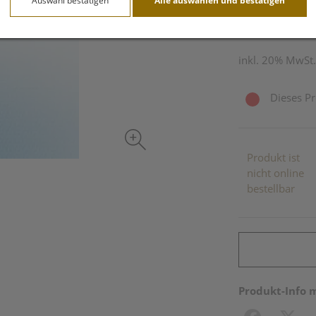
Auswahl bestätigen
Alle auswählen und bestätigen
2 Stk. / Einheit
inkl. 20% MwSt.
Dieses Pr
Produkt ist
nicht online
bestellbar
Produkt-Info 