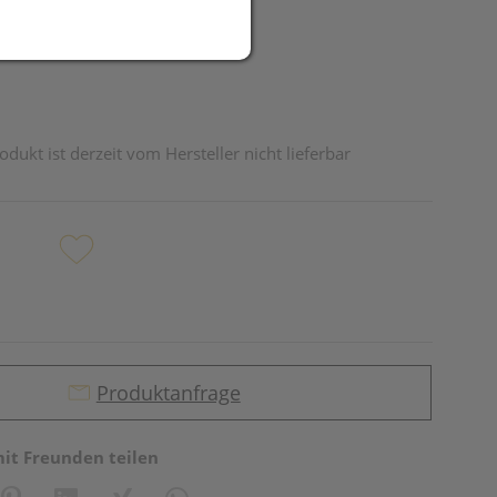
odukt ist derzeit vom Hersteller nicht lieferbar
Produktanfrage
mit Freunden teilen