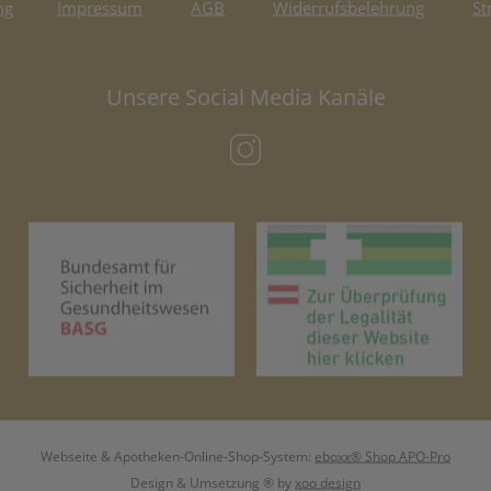
ng
Impressum
AGB
Widerrufsbelehrung
St
Unsere Social Media Kanäle
(öffnet in neuem Tab)
(öffnet in neuem Tab)
(öf
Webseite & Apotheken-Online-Shop-System:
eboxx® Shop APO-Pro
Design & Umsetzung
® by
xoo design