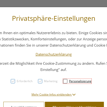
Privatsphäre-Einstellungen
3 6412 4044
Service
Bereitschaftsdienst
Ihnen ein optimales Nutzererlebnis zu bieten. Einige Cookies sin
ika
Hautpflege
Familie
Nahrungsergänzung
Statistikzwecken, Komforteinstellungen, oder zur Anzeige persona
mationen finden Sie in unserer Datenschutzerklärung und Cookie P
Datenschutzerklärung
erzeit die Möglichkeit ihre Cookie-Zustimmung zu ändern. Rufen
Canal
Einstellung" auf.
Druck
Erforderlich
Marketing
Personalisierung
1st
Mehr Cookie-Infos einblenden
PZN: 4787362