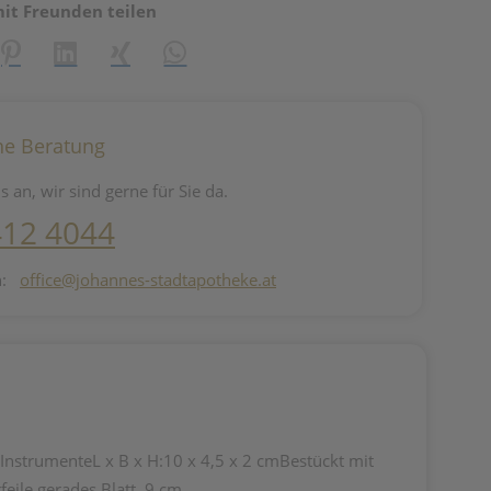
mit Freunden teilen
reator\plugin\share\core\structs\SocialSharingServiceSettings]:fo
Pinterest
LinkedIn
Xing
WhatsApp (#[creator\plugin\share\core\st
he Beratung
s an, wir sind gerne für Sie da.
412 4044
n:
office@johannes-stadtapotheke.at
e InstrumenteL x B x H:10 x 4,5 x 2 cmBestückt mit
eile gerades Blatt, 9 cm