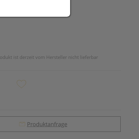
R
odukt ist derzeit vom Hersteller nicht lieferbar
Produktanfrage