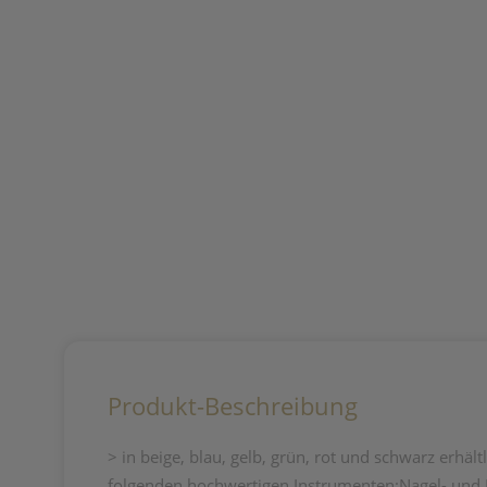
Produkt-Beschreibung
> in beige, blau, gelb, grün, rot und schwarz erhä
folgenden hochwertigen Instrumenten:Nagel- und Ha