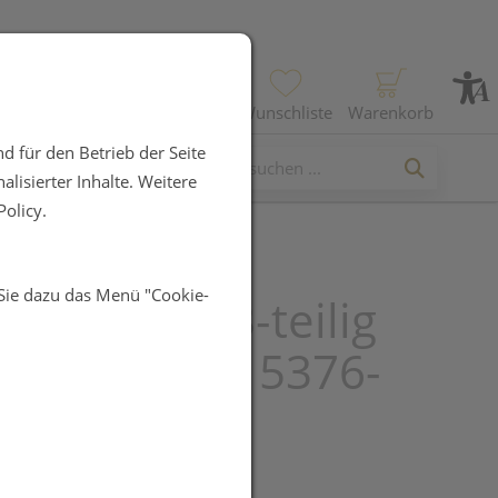
Profil
Wunschliste
Warenkorb
d für den Betrieb der Seite
lisierter Inhalte. Weitere
olicy.
 Sie dazu das Menü "Cookie-
 Stecketui/3-teilig
knopf Gelb 5376-