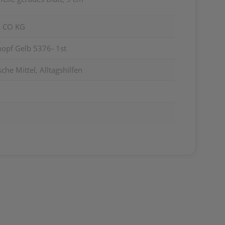
 CO KG
nopf Gelb 5376- 1st
he Mittel, Alltagshilfen