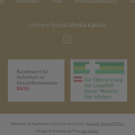
ng
Impressum
AGB
Widerrufsbelehrung
St
Unsere Social Media Kanäle
(öffnet in neuem Tab)
(öffnet in neuem Tab)
(öf
Webseite & Apotheken-Online-Shop-System:
eboxx® Shop APO-Pro
Design & Umsetzung
® by
xoo design