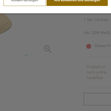
Auswahl bestätigen
Alle auswählen und bestätigen
59,– EU
1 Stk. / Einheit
inkl. 20% MwSt.
Dieses Pr
Produkt ist
nicht online
bestellbar