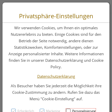
Zum “Inhalt dieser Seite” springen [AK + 0]
Zum Menü “Produkte” springen [AK + 1]
Zum Menü “Über uns / Service” springen [AK + 2]
Zu “Shop-Menüs” springen [AK + 3]
Zum "Barrierefreiheits-Menü" springen [AK + 4]
Zu den “Fusszeilen-Informationen” springen [AK + 5]
Toggle 
Produktsuche
Privatsphäre-Einstellungen
Cavilon Barrier Film
Wir verwenden Cookies, um Ihnen ein optimales
3ml 3345p 5st
Nutzererlebnis zu bieten. Einige Cookies sind für den
Betrieb der Seite notwendig, andere dienen
Statistikzwecken, Komforteinstellungen, oder zur
PZN: 2855711
Anzeige personalisierter Inhalte. Weitere Informationen
finden Sie in unserer Datenschutzerklärung und Cookie
Policy.
Datenschutzerklärung
Als Besucher haben Sie jederzeit die Möglichkeit ihre
Cookie-Zustimmung zu ändern. Rufen Sie dazu das
Menü "Cookie-Einstellung" auf.
Erforderlich
Marketing
Personalisierung