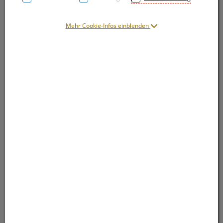
Mehr Cookie-Infos einblenden
Symbolbild(er)
18,55 EUR
5 Stk. / Einheit
inkl. 20% MwSt.
lieferbar