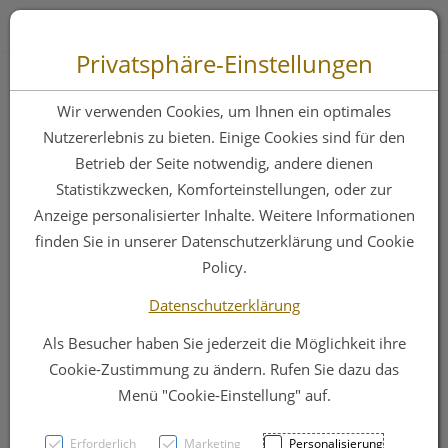
Zum “Inhalt dieser Seite” springen [AK + 0]
Zum Menü “Produkte” springen [AK + 1]
Zum Menü “Über uns / Service” springen [AK + 2]
Zu “Shop-Menüs” springen [AK + 3]
Zum "Barrierefreiheits-Menü" springen [AK + 4]
Zu den “Fusszeilen-Informationen” springen [AK + 5]
Toggle 
Produktsuche
Privatsphäre-Einstellungen
Cetaphil Pro Itch
Wir verwenden Cookies, um Ihnen ein optimales
Control Handcreme
Nutzererlebnis zu bieten. Einige Cookies sind für den
Betrieb der Seite notwendig, andere dienen
Schuetzend 50ml
Statistikzwecken, Komforteinstellungen, oder zur
Anzeige personalisierter Inhalte. Weitere Informationen
finden Sie in unserer Datenschutzerklärung und Cookie
PZN: 4778771
Policy.
Datenschutzerklärung
Als Besucher haben Sie jederzeit die Möglichkeit ihre
Cookie-Zustimmung zu ändern. Rufen Sie dazu das
Menü "Cookie-Einstellung" auf.
Erforderlich
Marketing
Personalisierung