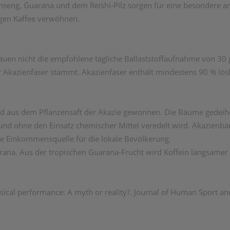
nseng, Guarana und dem Reishi-Pilz sorgen für eine besondere a
igen Kaffee verwöhnen.
en nicht die empfohlene tägliche Ballaststoffaufnahme von 30 g. D
er Akazienfaser stammt. Akazienfaser enthält mindestens 90 % lösl
d aus dem Pflanzensaft der Akazie gewonnen. Die Bäume gedeihen
nd ohne den Einsatz chemischer Mittel veredelt wird. Akazienbäu
ge Einkommensquelle für die lokale Bevölkerung.
arana. Aus der tropischen Guarana-Frucht wird Koffein langsamer f
ical performance: A myth or reality?. Journal of Human Sport an