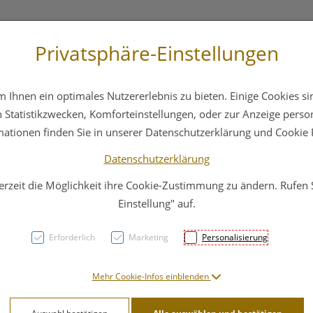
Privatsphäre-Einstellungen
3 6412 4044
Service
Bereitschaftsdienst
Ihnen ein optimales Nutzererlebnis zu bieten. Einige Cookies sin
ika
Hautpflege
Familie
Nahrungsergänzung
Statistikzwecken, Komforteinstellungen, oder zur Anzeige persona
mationen finden Sie in unserer Datenschutzerklärung und Cookie P
Datenschutzerklärung
erzeit die Möglichkeit ihre Cookie-Zustimmung zu ändern. Rufen
Chi C
Einstellung" auf.
Erforderlich
Marketing
Personalisierung
PZN: 3303497
26,69 E
Mehr Cookie-Infos einblenden
400 g / Einheit