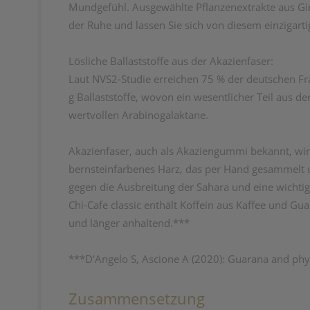
Mundgefühl. Ausgewählte Pflanzenextrakte aus Gi
der Ruhe und lassen Sie sich von diesem einzigart
Lösliche Ballaststoffe aus der Akazienfaser:
Laut NVS2-Studie erreichen 75 % der deutschen Frau
g Ballaststoffe, wovon ein wesentlicher Teil aus d
wertvollen Arabinogalaktane.
Akazienfaser, auch als Akaziengummi bekannt, wir
bernsteinfarbenes Harz, das per Hand gesammelt u
gegen die Ausbreitung der Sahara und eine wichti
Chi-Cafe classic enthält Koffein aus Kaffee und Gu
und länger anhaltend.***
***D'Angelo S, Ascione A (2020): Guarana and phys
Zusammensetzung