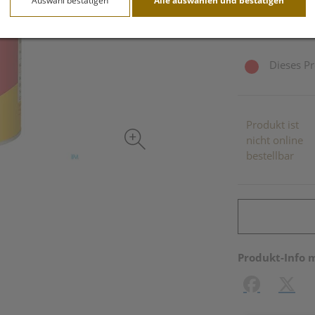
Auswahl bestätigen
Alle auswählen und bestätigen
inkl. 10% MwSt.
Dieses Pr
Produkt ist
nicht online
bestellbar
Produkt-Info 
Facebook
X (#[c