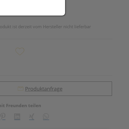
odukt ist derzeit vom Hersteller nicht lieferbar
Produktanfrage
mit Freunden teilen
reator\plugin\share\core\structs\SocialSharingServiceSettings]:fo
Pinterest
LinkedIn
Xing
WhatsApp (#[creator\plugin\share\core\st