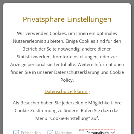
Zum “Inhalt dieser Seite” springen [AK + 0]
Zum Menü “Produkte” springen [AK + 1]
Zum Menü “Über uns / Service” springen [AK + 2]
Zu “Shop-Menüs” springen [AK + 3]
Zum "Barrierefreiheits-Menü" springen [AK + 4]
Zu den “Fusszeilen-Informationen” springen [AK + 5]
Toggle 
Produktsuche
Privatsphäre-Einstellungen
Chrysantell Ame
Wir verwenden Cookies, um Ihnen ein optimales
Tinktur
Nutzererlebnis zu bieten. Einige Cookies sind für den
Betrieb der Seite notwendig, andere dienen
Phytopharma 50ml
Statistikzwecken, Komforteinstellungen, oder zur
Anzeige personalisierter Inhalte. Weitere Informationen
finden Sie in unserer Datenschutzerklärung und Cookie
PZN: 3107543
Policy.
Datenschutzerklärung
Als Besucher haben Sie jederzeit die Möglichkeit ihre
Cookie-Zustimmung zu ändern. Rufen Sie dazu das
Menü "Cookie-Einstellung" auf.
Erforderlich
Marketing
Personalisierung