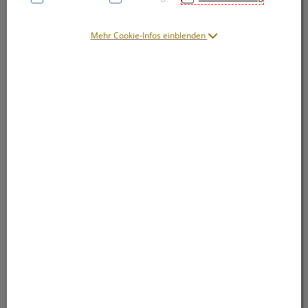
Mehr Cookie-Infos einblenden
Symbolbild(er)
15,40 EUR
50 ml / Einheit
inkl. 20% MwSt.
lieferbar