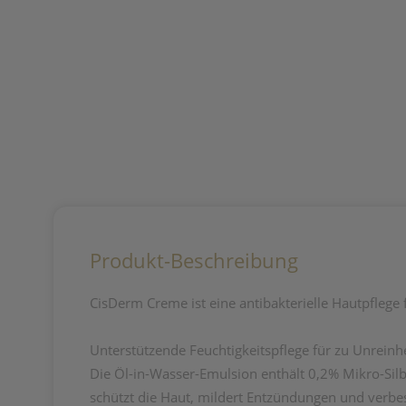
Produkt-Beschreibung
CisDerm Creme ist eine antibakterielle Hautpflege f
Unterstützende Feuchtigkeitspflege für zu Unreinhe
Die Öl-in-Wasser-Emulsion enthält 0,2% Mikro-Silb
schützt die Haut, mildert Entzündungen und verbes