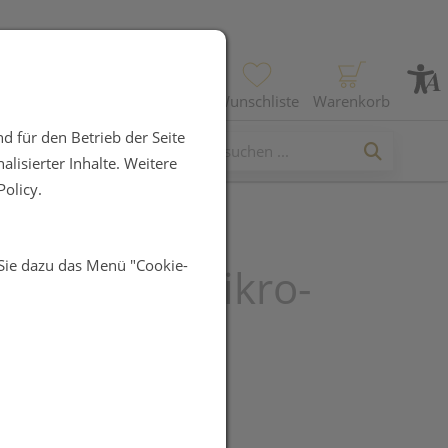
Profil
Wunschliste
Warenkorb
d für den Betrieb der Seite
lisierter Inhalte. Weitere
olicy.
 Sie dazu das Menü "Cookie-
rm 0,2 % Mikro-
r-Creme
UR