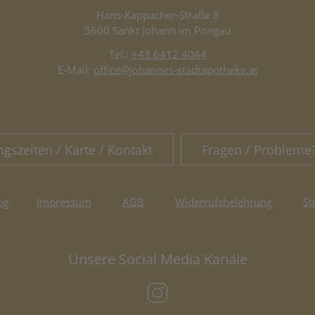
Hans-Kappacher-Straße 8
5600 Sankt Johann im Pongau
Tel.:
+43 6412 4044
E-Mail:
office@johannes-stadtapotheke.at
ngszeiten / Karte / Kontakt
Fragen / Probleme
ng
Impressum
AGB
Widerrufsbelehrung
St
Unsere Social Media Kanäle
(öffnet in neuem Tab)