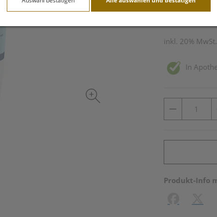
Auswahl bestätigen
Alle auswählen und bestätigen
50 ml / Einheit
inkl. 20% MwSt.
In Apothe
Produkt-Info 
Facebook
X (#[c