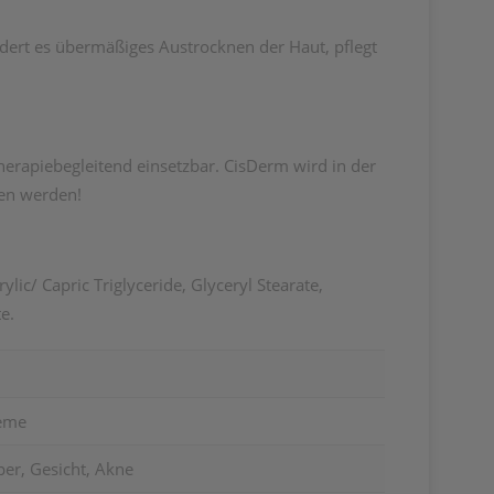
dert es übermäßiges Austrocknen der Haut, pflegt
therapiebegleitend einsetzbar. CisDerm wird in der
den werden!
lic/ Capric Triglyceride, Glyceryl Stearate,
e.
reme
er, Gesicht, Akne