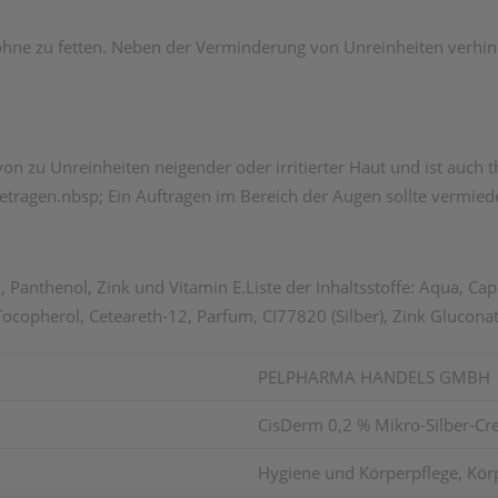
ohne zu fetten. Neben der Verminderung von Unreinheiten verhin
von zu Unreinheiten neigender oder irritierter Haut und ist auch 
fgetragen.nbsp; Ein Auftragen im Bereich der Augen sollte vermie
Panthenol, Zink und Vitamin E.Liste der Inhaltsstoffe: Aqua, Capry
Tocopherol, Ceteareth-12, Parfum, CI77820 (Silber), Zink Gluconat
PELPHARMA HANDELS GMBH
CisDerm 0,2 % Mikro-Silber-C
Hygiene und Körperpflege, Körp