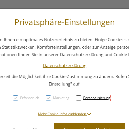
Privatsphäre-Einstellungen
 4044
Service
Bereitschaftsdienst
Ihnen ein optimales Nutzererlebnis zu bieten. Einige Cookies sin
ika
Hautpflege
Familie
Nahrungsergänzung
Statistikzwecken, Komforteinstellungen, oder zur Anzeige persona
mationen finden Sie in unserer Datenschutzerklärung und Cookie P
Datenschutzerklärung
erzeit die Möglichkeit ihre Cookie-Zustimmung zu ändern. Rufen
CisDe
Einstellung" auf.
Silbe
Erforderlich
Marketing
Personalisierung
PZN: 3300323
Mehr Cookie-Infos einblenden
14,90 E