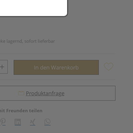
ke lagernd, sofort lieferbar
In den Warenkorb
Produktanfrage
mit Freunden teilen
reator\plugin\share\core\structs\SocialSharingServiceSettings]:fo
Pinterest
LinkedIn
Xing
WhatsApp (#[creator\plugin\share\core\st