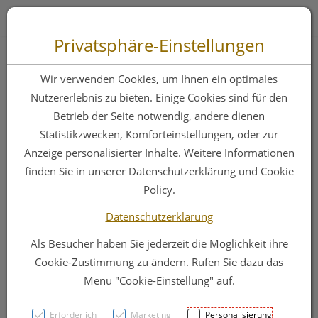
Zum “Inhalt dieser Seite” springen [AK + 0]
Zum Menü “Produkte” springen [AK + 1]
Zum Menü “Über uns / Service” springen [AK + 2]
Zu “Shop-Menüs” springen [AK + 3]
Zum "Barrierefreiheits-Menü" springen [AK + 4]
Zu den “Fusszeilen-Informationen” springen [AK + 5]
Toggle 
Produktsuche
Privatsphäre-Einstellungen
Clearblue visual
Wir verwenden Cookies, um Ihnen ein optimales
Schwangerschafts-
Nutzererlebnis zu bieten. Einige Cookies sind für den
Betrieb der Seite notwendig, andere dienen
Frühtest
Statistikzwecken, Komforteinstellungen, oder zur
Anzeige personalisierter Inhalte. Weitere Informationen
finden Sie in unserer Datenschutzerklärung und Cookie
PZN: 3117116
Policy.
Datenschutzerklärung
Als Besucher haben Sie jederzeit die Möglichkeit ihre
Cookie-Zustimmung zu ändern. Rufen Sie dazu das
Menü "Cookie-Einstellung" auf.
Erforderlich
Marketing
Personalisierung