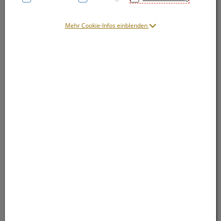
Mehr Cookie-Infos einblenden
Symbolbild(er)
16,51 EUR
1 Stk. / Einheit
inkl. 20% MwSt.
lieferbar
In den Warenkorb