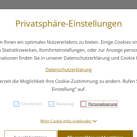
Privatsphäre-Einstellungen
 4044
Service
Bereitschaftsdienst
Ihnen ein optimales Nutzererlebnis zu bieten. Einige Cookies sin
ika
Hautpflege
Familie
Nahrungsergänzung
Statistikzwecken, Komforteinstellungen, oder zur Anzeige persona
mationen finden Sie in unserer Datenschutzerklärung und Cookie P
Datenschutzerklärung
erzeit die Möglichkeit ihre Cookie-Zustimmung zu ändern. Rufen
Colos
Einstellung" auf.
Zum 
Erforderlich
Marketing
Personalisierung
PZN: 2746873
Mehr Cookie-Infos einblenden
85,30 E