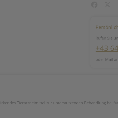
Facebook
X (#[c
Persönlic
Rufen Sie un
+43 6
oder Mail a
 wirkendes Tierarzneimittel zur unterstützenden Behandlung bei