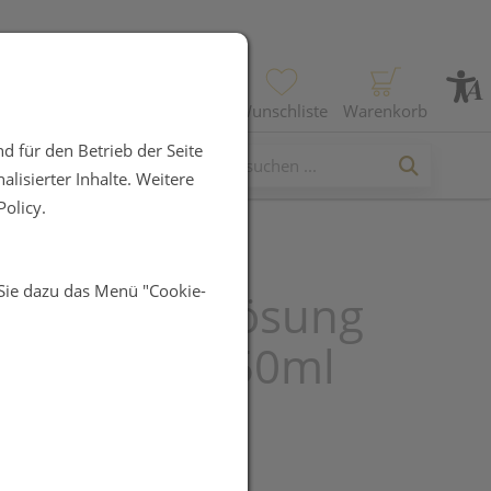
Profil
Wunschliste
Warenkorb
d für den Betrieb der Seite
lisierter Inhalte. Weitere
olicy.
 Sie dazu das Menü "Cookie-
an F Tiere lösung
Eingeben 250ml
UR