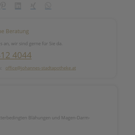
reator\plugin\share\core\structs\SocialSharingServiceSettings]:fo
Pinterest
LinkedIn
Xing
WhatsApp (#[creator\plugin\share\core\st
he Beratung
s an, wir sind gerne für Sie da.
412 4044
n:
office@johannes-stadtapotheke.at
 futterbedingten Blähungen und Magen-Darm-