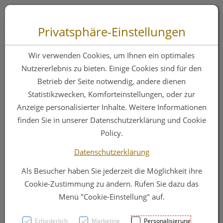
Zum “Inhalt dieser Seite” springen [AK + 0]
Zum Menü “Produkte” springen [AK + 1]
Zum Menü “Über uns / Service” springen [AK + 2]
Zu “Shop-Menüs” springen [AK + 3]
Zum "Barrierefreiheits-Menü" springen [AK + 4]
Zu den “Fusszeilen-Informationen” springen [AK + 5]
Toggle 
Produktsuche
Privatsphäre-Einstellungen
Cordyceps Pulver
Wir verwenden Cookies, um Ihnen ein optimales
170g
Nutzererlebnis zu bieten. Einige Cookies sind für den
Betrieb der Seite notwendig, andere dienen
Statistikzwecken, Komforteinstellungen, oder zur
PZN: 4546948
Anzeige personalisierter Inhalte. Weitere Informationen
finden Sie in unserer Datenschutzerklärung und Cookie
Policy.
Datenschutzerklärung
Als Besucher haben Sie jederzeit die Möglichkeit ihre
Cookie-Zustimmung zu ändern. Rufen Sie dazu das
Menü "Cookie-Einstellung" auf.
Erforderlich
Marketing
Personalisierung