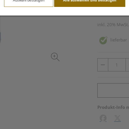
Auswahl bestätigen
Alle auswählen und bestätigen
100 ml / Einheit
inkl. 20% MwSt.
lieferbar
Produkt-Info 
Facebook
X (#[c