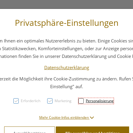
Privatsphäre-Einstellungen
 4044
Service
Bereitschaftsdienst
Ihnen ein optimales Nutzererlebnis zu bieten. Einige Cookies sin
ika
Hautpflege
Familie
Nahrungsergänzung
Statistikzwecken, Komforteinstellungen, oder zur Anzeige persona
mationen finden Sie in unserer Datenschutzerklärung und Cookie P
Datenschutzerklärung
erzeit die Möglichkeit ihre Cookie-Zustimmung zu ändern. Rufen
Derm
Einstellung" auf.
Sham
Erforderlich
Marketing
Personalisierung
PZN: 3018779
Mehr Cookie-Infos einblenden
16,80 E