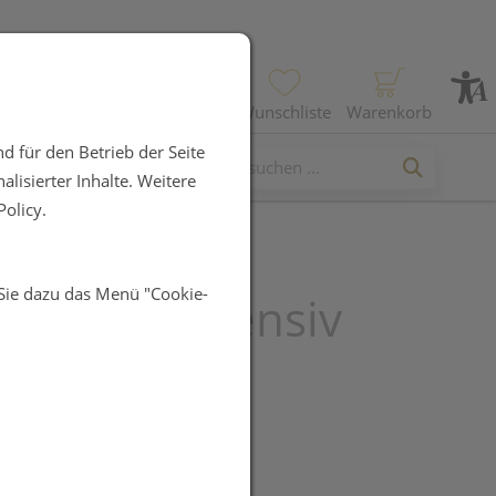
Profil
Wunschliste
Warenkorb
d für den Betrieb der Seite
lisierter Inhalte. Weitere
olicy.
 Sie dazu das Menü "Cookie-
asence Selensiv
poo
UR