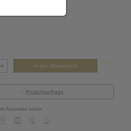
In den Warenkorb
Produktanfrage
mit Freunden teilen
reator\plugin\share\core\structs\SocialSharingServiceSettings]:fo
Pinterest
LinkedIn
Xing
WhatsApp (#[creator\plugin\share\core\st