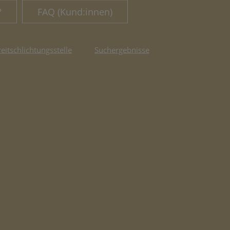
?
FAQ (Kund:innen)
reitschlichtungsstelle
Suchergebnisse
fnet in neuem Tab)