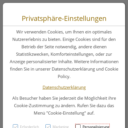
Zum “Inhalt dieser Seite” springen [AK + 0]
Zum Menü “Produkte” springen [AK + 1]
Zum Menü “Über uns / Service” springen [AK + 2]
Zu “Shop-Menüs” springen [AK + 3]
Zum "Barrierefreiheits-Menü" springen [AK + 4]
Zu den “Fusszeilen-Informationen” springen [AK + 5]
Toggle 
Produktsuche
Privatsphäre-Einstellungen
DerMel Wundsalbe
Wir verwenden Cookies, um Ihnen ein optimales
Honigwundsalbe
Nutzererlebnis zu bieten. Einige Cookies sind für den
Betrieb der Seite notwendig, andere dienen
Statistikzwecken, Komforteinstellungen, oder zur
PZN: 4733900
Anzeige personalisierter Inhalte. Weitere Informationen
finden Sie in unserer Datenschutzerklärung und Cookie
Policy.
Datenschutzerklärung
Als Besucher haben Sie jederzeit die Möglichkeit ihre
Cookie-Zustimmung zu ändern. Rufen Sie dazu das
Menü "Cookie-Einstellung" auf.
Erforderlich
Marketing
Personalisierung