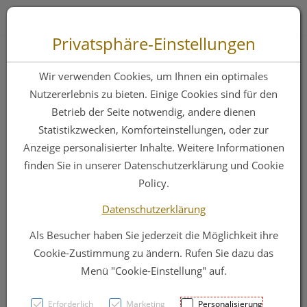
Zum “Inhalt dieser Seite” springen [AK + 0]
Zum Menü “Produkte” springen [AK + 1]
Zum Menü “Über uns / Service” springen [AK + 2]
Zu “Shop-Menüs” springen [AK + 3]
Zum "Barrierefreiheits-Menü" springen [AK + 4]
Zu den “Fusszeilen-Informationen” springen [AK + 5]
Toggle 
Produktsuche
Privatsphäre-Einstellungen
diamed® Zimt-
Wir verwenden Cookies, um Ihnen ein optimales
Kapseln
Nutzererlebnis zu bieten. Einige Cookies sind für den
Betrieb der Seite notwendig, andere dienen
Statistikzwecken, Komforteinstellungen, oder zur
PZN: 3150579
Anzeige personalisierter Inhalte. Weitere Informationen
finden Sie in unserer Datenschutzerklärung und Cookie
Policy.
Datenschutzerklärung
Als Besucher haben Sie jederzeit die Möglichkeit ihre
Cookie-Zustimmung zu ändern. Rufen Sie dazu das
Menü "Cookie-Einstellung" auf.
Erforderlich
Marketing
Personalisierung