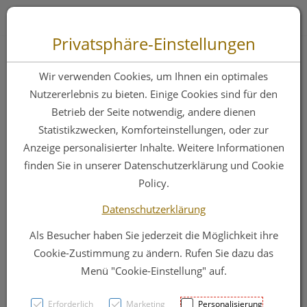
Zum “Inhalt dieser Seite” springen [AK + 0]
Zum Menü “Produkte” springen [AK + 1]
Zum Menü “Über uns / Service” springen [AK + 2]
Zu “Shop-Menüs” springen [AK + 3]
Zum "Barrierefreiheits-Menü" springen [AK + 4]
Zu den “Fusszeilen-Informationen” springen [AK + 5]
Toggle 
Produktsuche
Privatsphäre-Einstellungen
doc nature’s
Wir verwenden Cookies, um Ihnen ein optimales
LAVENDEL-SAFRAN
Nutzererlebnis zu bieten. Einige Cookies sind für den
Betrieb der Seite notwendig, andere dienen
ANTI-STRESS
Statistikzwecken, Komforteinstellungen, oder zur
KAPSELN
Anzeige personalisierter Inhalte. Weitere Informationen
finden Sie in unserer Datenschutzerklärung und Cookie
Policy.
PZN: 4604545
Datenschutzerklärung
Als Besucher haben Sie jederzeit die Möglichkeit ihre
Cookie-Zustimmung zu ändern. Rufen Sie dazu das
Menü "Cookie-Einstellung" auf.
Erforderlich
Marketing
Personalisierung