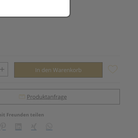
In den Warenkorb
Produktanfrage
mit Freunden teilen
reator\plugin\share\core\structs\SocialSharingServiceSettings]:fo
Pinterest
LinkedIn
Xing
WhatsApp (#[creator\plugin\share\core\st