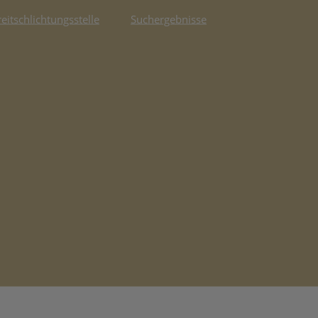
reitschlichtungsstelle
Suchergebnisse
fnet in neuem Tab)