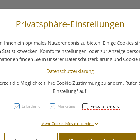
Privatsphäre-Einstellungen
 4044
Service
Bereitschaftsdienst
Ihnen ein optimales Nutzererlebnis zu bieten. Einige Cookies sin
ika
Hautpflege
Familie
Nahrungsergänzung
Statistikzwecken, Komforteinstellungen, oder zur Anzeige persona
mationen finden Sie in unserer Datenschutzerklärung und Cookie P
Datenschutzerklärung
erzeit die Möglichkeit ihre Cookie-Zustimmung zu ändern. Rufen
Dopp
Einstellung" auf.
KOLL
Erforderlich
Marketing
Personalisierung
PZN: 4766176
Mehr Cookie-Infos einblenden
49,95 E