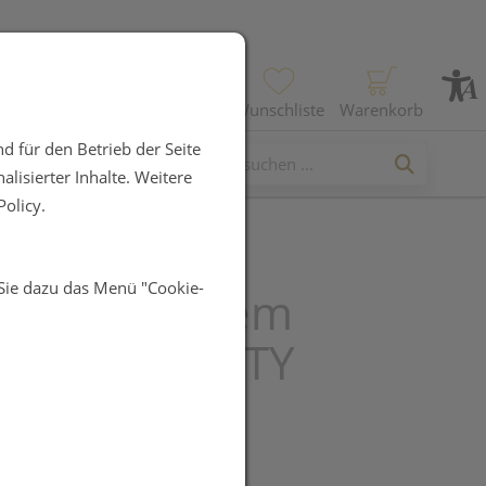
Profil
Wunschliste
Warenkorb
d für den Betrieb der Seite
lisierter Inhalte. Weitere
olicy.
 Sie dazu das Menü "Cookie-
elherz system
AGEN BEAUTY
UR