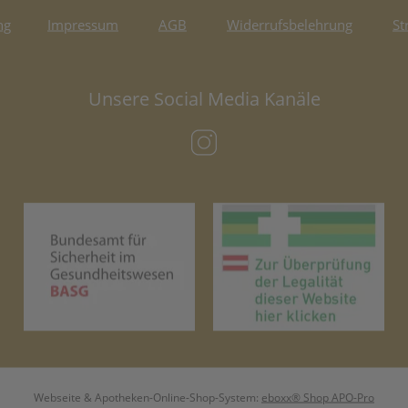
ng
Impressum
AGB
Widerrufsbelehrung
St
Unsere Social Media Kanäle
(öffnet in neuem Tab)
(öffnet in neuem Tab)
(öf
Webseite & Apotheken-Online-Shop-System:
eboxx® Shop APO-Pro