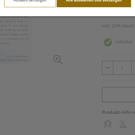
Auswahl bestätigen
Alle auswählen und bestätigen
30 Stk. / Einheit
inkl. 20% MwSt.
lieferbar
Produkt-Info 
Facebook
X (#[c