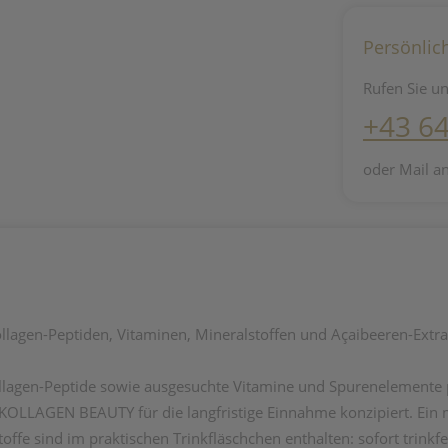
Persönlic
Rufen Sie un
+43 6
oder Mail a
llagen-Peptiden, Vitaminen, Mineralstoffen und Açaibeeren-Extra
gen-Peptide sowie ausgesuchte Vitamine und Spurenelemente pl
LLAGEN BEAUTY für die langfristige Einnahme konzipiert. Ein mögl
ffe sind im praktischen Trinkfläschchen enthalten: sofort trink