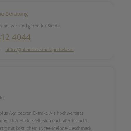
he Beratung
s an, wir sind gerne für Sie da.
412 4044
n:
office@johannes-stadtapotheke.at
kt
us Açaibeeren-Extrakt. Als hochwertiges
icher Effekt stellt sich nach vier bis acht
fertig mit köstlichem Lycee-Melone-Geschmack.