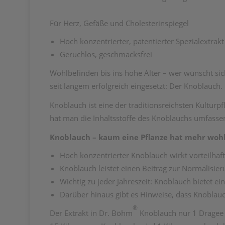
Für Herz, Gefäße und Cholesterinspiegel
Hoch konzentrierter, patentierter Spezialextrak
Geruchlos, geschmacksfrei
Wohlbefinden bis ins hohe Alter – wer wünscht sic
seit langem erfolgreich eingesetzt: Der Knoblauch.
Knoblauch ist eine der traditionsreichsten Kulturp
hat man die Inhaltsstoffe des Knoblauchs umfassen
Knoblauch – kaum eine Pflanze hat mehr wo
Hoch konzentrierter Knoblauch wirkt vorteilhaft
Knoblauch leistet einen Beitrag zur Normalisier
Wichtig zu jeder Jahreszeit: Knoblauch bietet 
Darüber hinaus gibt es Hinweise, dass Knoblauc
®
Der Extrakt in Dr. Böhm
Knoblauch nur 1 Dragee t