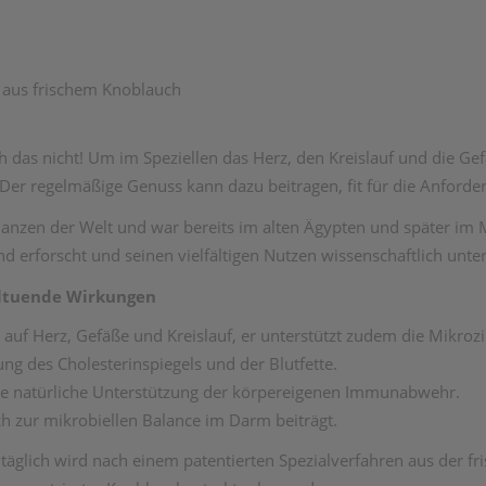
t aus frischem Knoblauch
h das nicht! Um im Speziellen das Herz, den Kreislauf und die Ge
 Der regelmäßige Genuss kann dazu beitragen, fit für die Anforde
flanzen der Welt und war bereits im alten Ägypten und später im M
d erforscht und seinen vielfältigen Nutzen wissenschaftlich unte
hltuende Wirkungen
 auf Herz, Gefäße und Kreislauf, er unterstützt zudem die Mikrozi
ung des Cholesterinspiegels und der Blutfette.
eine natürliche Unterstützung der körpereigenen Immunabwehr.
h zur mikrobiellen Balance im Darm beiträgt.
äglich wird nach einem patentierten Spezialverfahren aus der fri