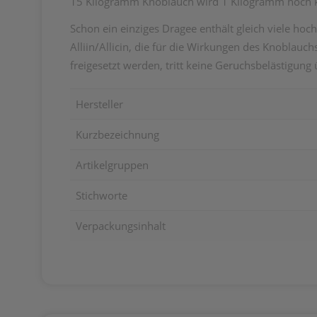
15 Kilogramm Knoblauch wird 1 Kilogramm hoch k
Schon ein einziges Dragee enthält gleich viele hoc
Alliin/Allicin, die für die Wirkungen des Knoblauch
freigesetzt werden, tritt keine Geruchsbelästigung 
Hersteller
Kurzbezeichnung
Artikelgruppen
Stichworte
Verpackungsinhalt