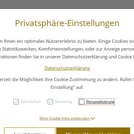
Privatsphäre-Einstellungen
3 6412 4044
Service
Bereitschaftsdienst
Ihnen ein optimales Nutzererlebnis zu bieten. Einige Cookies sin
ika
Hautpflege
Familie
Nahrungsergänzung
Statistikzwecken, Komforteinstellungen, oder zur Anzeige persona
mationen finden Sie in unserer Datenschutzerklärung und Cookie P
Datenschutzerklärung
erzeit die Möglichkeit ihre Cookie-Zustimmung zu ändern. Rufen
Dr. 
Einstellung" auf.
1 Dra
Erforderlich
Marketing
Personalisierung
PZN: 1520316
Mehr Cookie-Infos einblenden
17,90 E