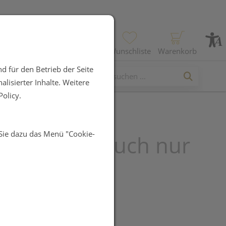
Profil
Wunschliste
Warenkorb
d für den Betrieb der Seite
lisierter Inhalte. Weitere
olicy.
 Sie dazu das Menü "Cookie-
Böhm Knoblauch nur
gee täglich
UR