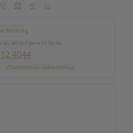
reator\plugin\share\core\structs\SocialSharingServiceSettings]:fo
Pinterest
LinkedIn
Xing
WhatsApp (#[creator\plugin\share\core\st
he Beratung
s an, wir sind gerne für Sie da.
412 4044
n:
office@johannes-stadtapotheke.at