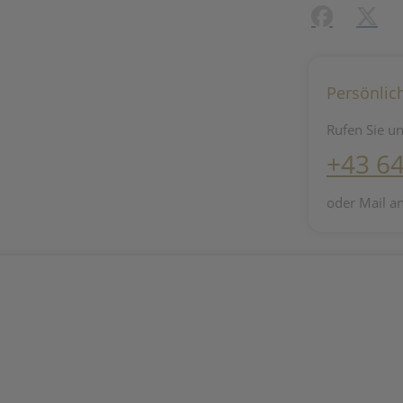
Facebook
X (#[c
Persönlic
Rufen Sie un
+43 6
oder Mail a