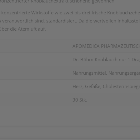
onzentrierter Knoblauchextrakt schonend gewonnen.
h konzentrierte Wirkstoffe wie zwei bis drei frische Knoblauchzeh
s verantwortlich sind, standardisiert. Da die wertvollen Inhaltss
über die Atemluft auf.
APOMEDICA PHARMAZEUTIS
Dr. Böhm Knoblauch nur 1 Drag
Nahrungsmittel, Nahrungsergä
Herz, Gefäße, Cholesterinspieg
30 Stk.