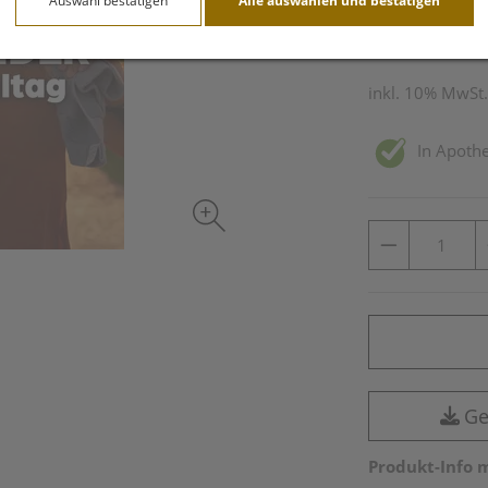
Auswahl bestätigen
Alle auswählen und bestätigen
30 Stk. / Einheit
inkl. 10% MwSt.
In Apothe
Ge
Produkt-Info 