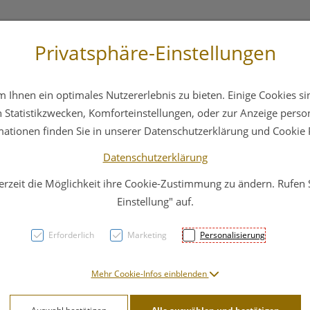
Privatsphäre-Einstellungen
3 6412 4044
Service
Bereitschaftsdienst
Ihnen ein optimales Nutzererlebnis zu bieten. Einige Cookies sin
ika
Hautpflege
Familie
Nahrungsergänzung
Statistikzwecken, Komforteinstellungen, oder zur Anzeige persona
mationen finden Sie in unserer Datenschutzerklärung und Cookie P
Datenschutzerklärung
erzeit die Möglichkeit ihre Cookie-Zustimmung zu ändern. Rufen
Dr. 
Einstellung" auf.
Erforderlich
Marketing
Personalisierung
PZN: 2866235
24,90 E
Mehr Cookie-Infos einblenden
60 Stk. / Einheit