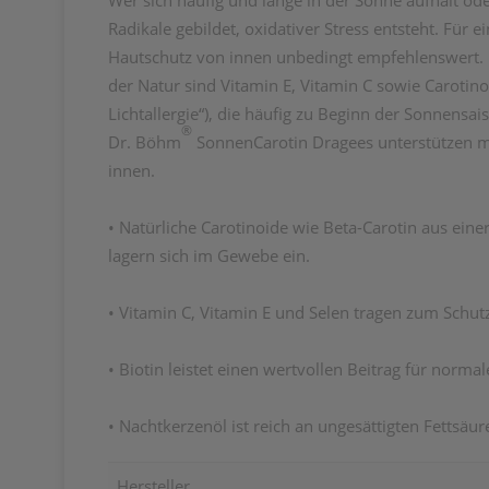
Wer sich häufig und lange in der Sonne aufhält od
Radikale gebildet, oxidativer Stress entsteht. Fü
Hautschutz von innen unbedingt empfehlenswert. Er
der Natur sind Vitamin E, Vitamin C sowie Carotino
Lichtallergie“), die häufig zu Beginn der Sonnensai
®
Dr. Böhm
SonnenCarotin Dragees unterstützen mi
innen.
• Natürliche Carotinoide wie Beta-Carotin aus ein
lagern sich im Gewebe ein.
• Vitamin C, Vitamin E und Selen tragen zum Schutz 
• Biotin leistet einen wertvollen Beitrag für norm
• Nachtkerzenöl ist reich an ungesättigten Fettsäur
Hersteller