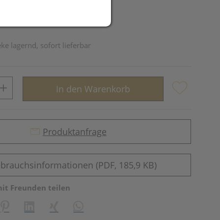
ke lagernd, sofort lieferbar
In den Warenkorb
Produktanfrage
brauchsinformationen (PDF, 185,9 KB)
mit Freunden teilen
reator\plugin\share\core\structs\SocialSharingServiceSettings]:fo
Pinterest
LinkedIn
Xing
WhatsApp (#[creator\plugin\share\core\st