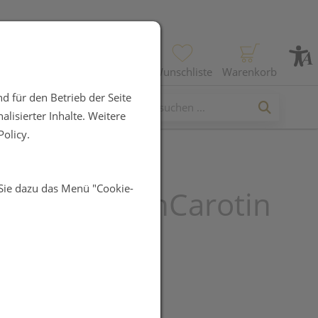
Profil
Wunschliste
Warenkorb
d für den Betrieb der Seite
lisierter Inhalte. Weitere
olicy.
 Sie dazu das Menü "Cookie-
Böhm SonnenCarotin
UR