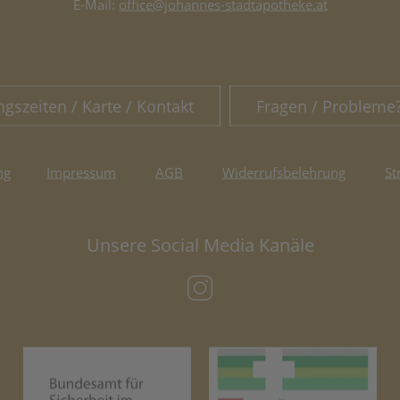
E-Mail:
office@johannes-stadtapotheke.at
ngszeiten / Karte / Kontakt
Fragen / Probleme
ng
Impressum
AGB
Widerrufsbelehrung
St
Unsere Social Media Kanäle
(öffnet in neuem Tab)
(öffnet in neuem Tab)
(öf