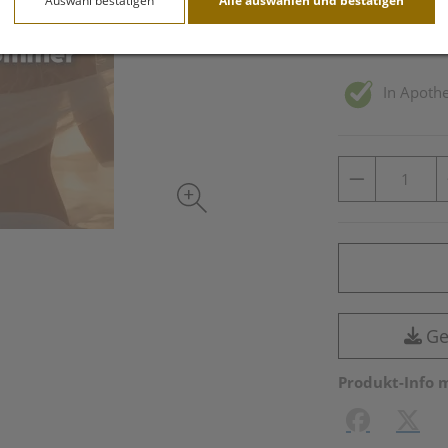
Auswahl bestätigen
Alle auswählen und bestätigen
inkl. 10% MwSt.
In Apothe
Ge
Produkt-Info 
Facebook
X (#[c