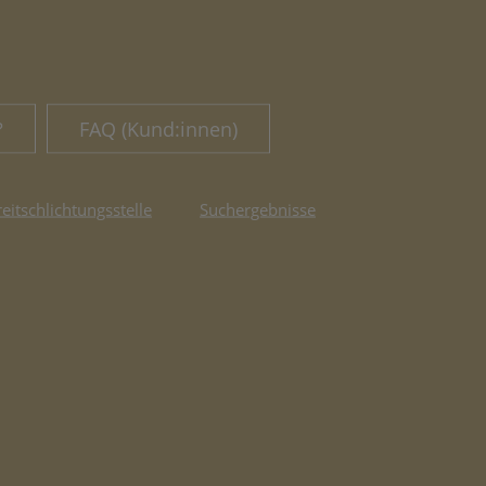
?
FAQ (Kund:innen)
reitschlichtungsstelle
Suchergebnisse
fnet in neuem Tab)