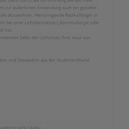
 aus. Denn durch die UV-Strahlung werden freie
kten zur äußerlichen Anwendung auch ein gezielter
ikale abzuwehren. Hervorragende Radikalfänger in
uch bei einer Lichtdermatose („Sonnenallergie oder
lt hat.
nelement Selen den Zellschutz Ihrer Haut von
Lutein und Zeaxanthin aus der Studentenblume
CHEPRODUKTE GMBH