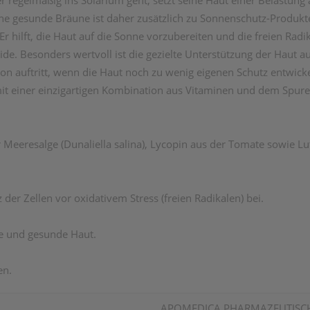
er regelmäßig ins Solarium geht, setzt seine Haut einer Belastung
r eine gesunde Bräune ist daher zusätzlich zu Sonnenschutz-Produ
 hilft, die Haut auf die Sonne vorzubereiten und die freien Rad
ide. Besonders wertvoll ist die gezielte Unterstützung der Haut a
son auftritt, wenn die Haut noch zu wenig eigenen Schutz entwicke
t einer einzigartigen Kombination aus Vitaminen und dem Spure
er Meeresalge (Dunaliella salina), Lycopin aus der Tomate sowie 
der Zellen vor oxidativem Stress (freien Radikalen) bei.
ale und gesunde Haut.
en.
APOMEDICA PHARMAZEUTIS