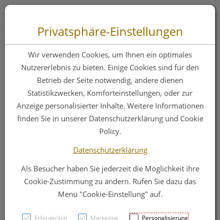
Zum “Inhalt dieser Seite” springen [AK + 0]
Zum Menü “Produkte” springen [AK + 1]
Zum Menü “Über uns / Service” springen [AK + 2]
Zu “Shop-Menüs” springen [AK + 3]
Zum "Barrierefreiheits-Menü" springen [AK + 4]
Zu den “Fusszeilen-Informationen” springen [AK + 5]
Toggle 
Produktsuche
Privatsphäre-Einstellungen
Dr.grandel Rt Gentle
Wir verwenden Cookies, um Ihnen ein optimales
Foam Cleanser
Nutzererlebnis zu bieten. Einige Cookies sind für den
Betrieb der Seite notwendig, andere dienen
41622 200ml
Statistikzwecken, Komforteinstellungen, oder zur
Anzeige personalisierter Inhalte. Weitere Informationen
finden Sie in unserer Datenschutzerklärung und Cookie
PZN: 4617594
Policy.
Datenschutzerklärung
Als Besucher haben Sie jederzeit die Möglichkeit ihre
Cookie-Zustimmung zu ändern. Rufen Sie dazu das
Menü "Cookie-Einstellung" auf.
Erforderlich
Marketing
Personalisierung