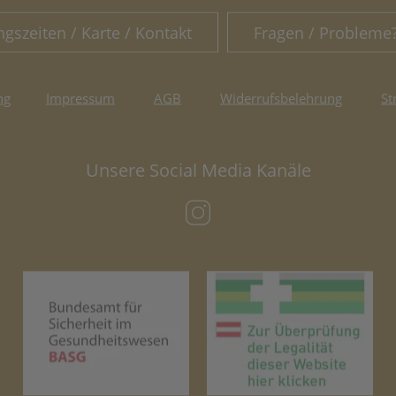
ngszeiten / Karte / Kontakt
Fragen / Probleme
ng
Impressum
AGB
Widerrufsbelehrung
St
Unsere Social Media Kanäle
(öffnet in neuem Tab)
(öffnet in neuem Tab)
(öf