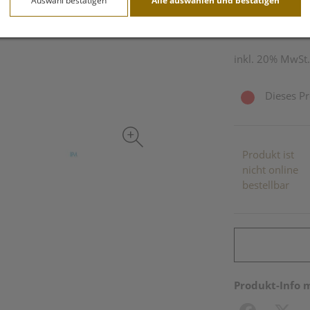
Auswahl bestätigen
Alle auswählen und bestätigen
1 Stk. / Einheit
inkl. 20% MwSt.
Dieses Pr
Produkt ist
nicht online
bestellbar
Produkt-Info 