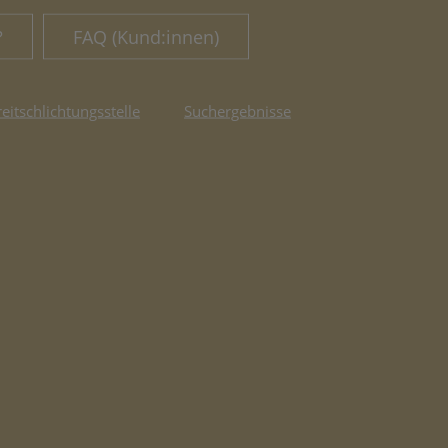
?
FAQ (Kund:innen)
reitschlichtungsstelle
Suchergebnisse
fnet in neuem Tab)