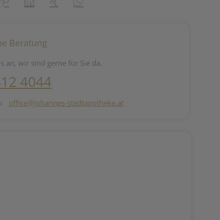
reator\plugin\share\core\structs\SocialSharingServiceSettings]:fo
Pinterest
LinkedIn
Xing
WhatsApp (#[creator\plugin\share\core\st
he Beratung
s an, wir sind gerne für Sie da.
412 4044
n:
office@johannes-stadtapotheke.at