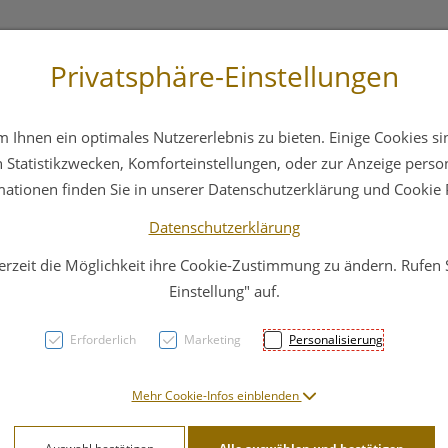
Privatsphäre-Einstellungen
3 6412 4044
Service
Bereitschaftsdienst
Ihnen ein optimales Nutzererlebnis zu bieten. Einige Cookies sin
ika
Hautpflege
Familie
Nahrungsergänzung
Statistikzwecken, Komforteinstellungen, oder zur Anzeige persona
mationen finden Sie in unserer Datenschutzerklärung und Cookie P
Datenschutzerklärung
erzeit die Möglichkeit ihre Cookie-Zustimmung zu ändern. Rufen
Dr. H
Einstellung" auf.
Brus
Erforderlich
Marketing
Personalisierung
PZN: 4593126
Mehr Cookie-Infos einblenden
29,51 E