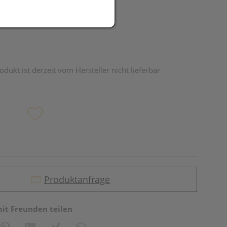
odukt ist derzeit vom Hersteller nicht lieferbar
Produktanfrage
mit Freunden teilen