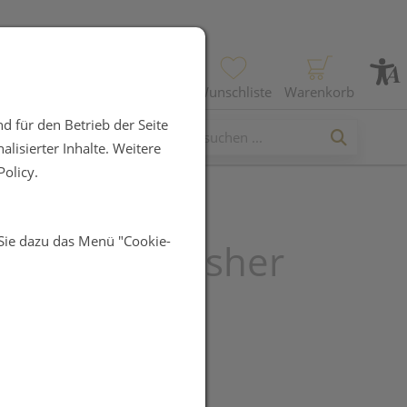
Profil
Wunschliste
Warenkorb
d für den Betrieb der Seite
lisierter Inhalte. Weitere
olicy.
 Sie dazu das Menü "Cookie-
auschka Blusher
h
UR