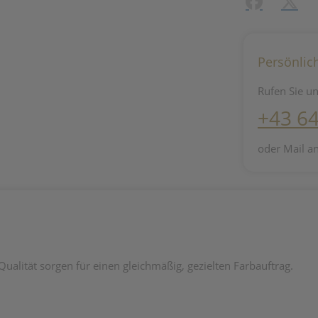
Facebook
X (#[c
Persönlic
Rufen Sie un
+43 6
oder Mail a
ualität sorgen für einen gleichmäßig, gezielten Farbauftrag.