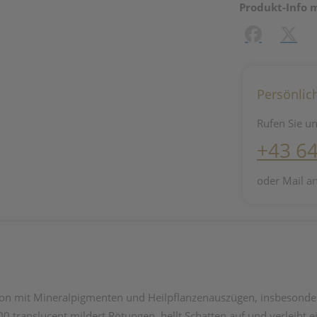
Produkt-Info 
Facebook
X (#[c
Persönlic
Rufen Sie un
+43 6
oder Mail a
ion mit Mineralpigmenten und Heilpflanzenauszügen, insbesonde
translucent mildert Rötungen, hellt Schatten auf und verleiht ei