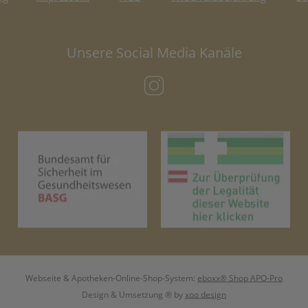
Unsere Social Media Kanäle
(öffnet in neuem Tab)
(öffnet in neuem Tab)
(öf
Webseite & Apotheken-Online-Shop-System:
eboxx® Shop APO-Pro
Design & Umsetzung
® by
xoo design