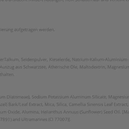
ierung aufgetragen werden.
derTalkum, Seidenpulver, Kieselerde, Natrium-Kalium-Aluminium-S
 Auszug aus Schwarztee, Ätherische Öle, Maltodextrin, Magnesi
thalten.
olum Diatomeae), Sodium Potassium Aluminum Silicate, Magnesium S
l) Bark/Leaf Extract, Mica, Silica, Camellia Sinensis Leaf Extract,
ium Oxide, Alumina, Helianthus Annuus (Sunflower) Seed Oil. [May
77891) and Ultramarines (CI 77007)].