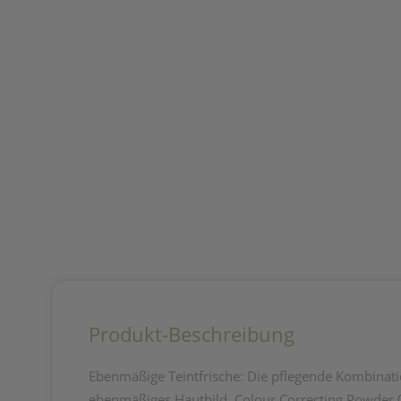
Produkt-Beschreibung
Ebenmäßige Teintfrische: Die pflegende Kombinat
ebenmäßiges Hautbild. Colour Correcting Powder 00 