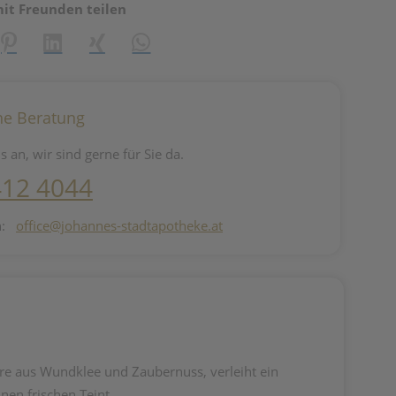
mit Freunden teilen
reator\plugin\share\core\structs\SocialSharingServiceSettings]:fo
Pinterest
LinkedIn
Xing
WhatsApp (#[creator\plugin\share\core\st
he Beratung
s an, wir sind gerne für Sie da.
412 4044
n:
office@johannes-stadtapotheke.at
re aus Wundklee und Zaubernuss, verleiht ein
nen frischen Teint.