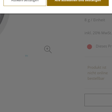
Auswahl bestätigen
Alle auswählen und bestätigen
33,51 E
8 g / Einheit
inkl. 20% MwSt.
Dieses Pr
Produkt ist
nicht online
bestellbar