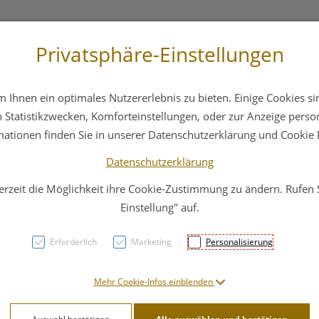
Privatsphäre-Einstellungen
+43 6412 4044
Service
Bereitschaftsdienst
Ihnen ein optimales Nutzererlebnis zu bieten. Einige Cookies sin
ika
Hautpflege
Familie
Nahrungsergänzung
Statistikzwecken, Komforteinstellungen, oder zur Anzeige persona
mationen finden Sie in unserer Datenschutzerklärung und Cookie P
Datenschutzerklärung
erzeit die Möglichkeit ihre Cookie-Zustimmung zu ändern. Rufen
Dr. H
Einstellung" auf.
Corre
Erforderlich
Marketing
Personalisierung
Trans
Mehr Cookie-Infos einblenden
PZN: 4592210