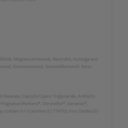
ilikat, Magnesiumstearat, Neutralöl, Auszüge aus
umoxid, Aluminiumoxid, Sonnenblumenöl. Kann
tearate, Caprylic/Capric Triglyceride, Anthyllis
 Fragrance (Parfum)*, Citronellol*, Geraniol*,
 contain (+/-) Carmine (CI 75470), Iron Oxides (CI