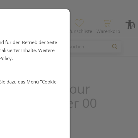
Profil
Wunschliste
Warenkorb
d für den Betrieb der Seite
lisierter Inhalte. Weitere
olicy.
 Sie dazu das Menü "Cookie-
auschka Colour
cting Powder 00
lucent