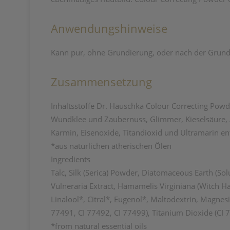
Anwendungshinweise
Kann pur, ohne Grundierung, oder nach der Grund
Zusammensetzung
Inhaltsstoffe Dr. Hauschka Colour Correcting Pow
Wundklee und Zaubernuss, Glimmer, Kieselsäure,
Karmin, Eisenoxide, Titandioxid und Ultramarin en
*aus natürlichen ätherischen Ölen
Ingredients
Talc, Silk (Serica) Powder, Diatomaceous Earth (S
Vulneraria Extract, Hamamelis Virginiana (Witch Haze
Linalool*, Citral*, Eugenol*, Maltodextrin, Magnes
77491, CI 77492, CI 77499), Titanium Dioxide (CI 
*from natural essential oils