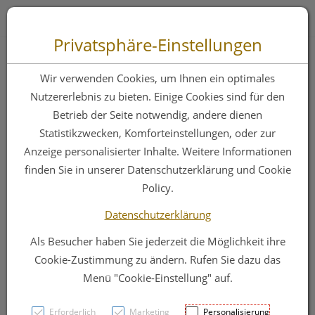
Zum “Inhalt dieser Seite” springen [AK + 0]
Zum Menü “Produkte” springen [AK + 1]
Zum Menü “Über uns / Service” springen [AK + 2]
Zu “Shop-Menüs” springen [AK + 3]
Zum "Barrierefreiheits-Menü" springen [AK + 4]
Zu den “Fusszeilen-Informationen” springen [AK + 5]
Toggle 
Produktsuche
Privatsphäre-Einstellungen
Dr. Hauschka
Wir verwenden Cookies, um Ihnen ein optimales
Concealer 02
Nutzererlebnis zu bieten. Einige Cookies sind für den
Betrieb der Seite notwendig, andere dienen
Chestnut 2,5ml
Statistikzwecken, Komforteinstellungen, oder zur
Anzeige personalisierter Inhalte. Weitere Informationen
finden Sie in unserer Datenschutzerklärung und Cookie
PZN: 4592339
Policy.
Datenschutzerklärung
Als Besucher haben Sie jederzeit die Möglichkeit ihre
Cookie-Zustimmung zu ändern. Rufen Sie dazu das
Menü "Cookie-Einstellung" auf.
Erforderlich
Marketing
Personalisierung