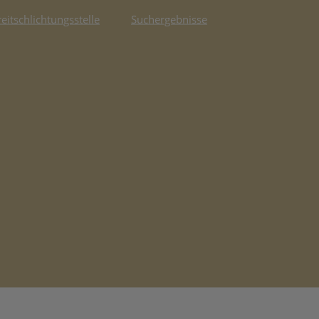
reitschlichtungsstelle
Suchergebnisse
fnet in neuem Tab)