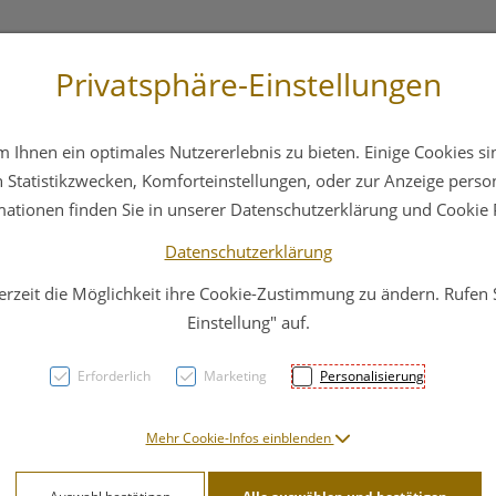
Privatsphäre-Einstellungen
st
+43 6412 4044
Service
Bereitschaftsdienst
Ihnen ein optimales Nutzererlebnis zu bieten. Einige Cookies sin
ika
Hautpflege
Familie
Nahrungsergänzung
Statistikzwecken, Komforteinstellungen, oder zur Anzeige persona
mationen finden Sie in unserer Datenschutzerklärung und Cookie P
Datenschutzerklärung
erzeit die Möglichkeit ihre Cookie-Zustimmung zu ändern. Rufen
Dr. H
Einstellung" auf.
03 M
Erforderlich
Marketing
Personalisierung
PZN: 4592670
Mehr Cookie-Infos einblenden
14,– EU