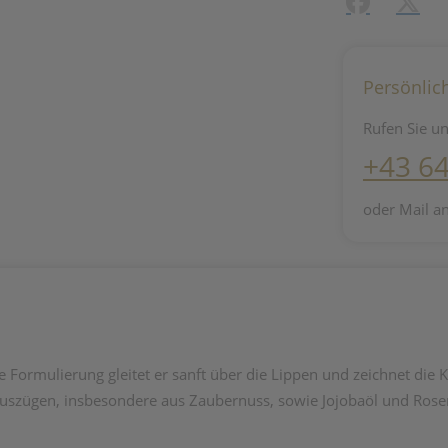
Facebook
X (#[c
Persönlic
Rufen Sie un
+43 6
oder Mail a
ormulierung gleitet er sanft über die Lippen und zeichnet die K
szügen, insbesondere aus Zaubernuss, sowie Jojobaöl und Rosen