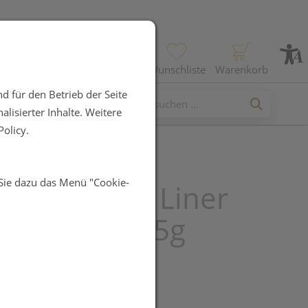
Profil
Wunschliste
Warenkorb
d für den Betrieb der Seite
lisierter Inhalte. Weitere
olicy.
 Sie dazu das Menü "Cookie-
auschka Lip Liner
ahogany 1,05g
R