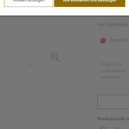
Auswahl bestätigen
Alle auswählen und bestätigen
1,05 g / Einheit
inkl. 20% MwSt.
Dieses Pr
Produkt ist
nicht online
bestellbar
Produkt-Info 