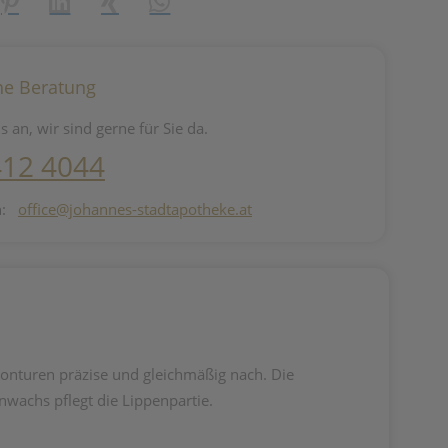
reator\plugin\share\core\structs\SocialSharingServiceSettings]:fo
Pinterest
LinkedIn
Xing
WhatsApp (#[creator\plugin\share\core\st
he Beratung
s an, wir sind gerne für Sie da.
412 4044
n:
office@johannes-stadtapotheke.at
onturen präzise und gleichmäßig nach. Die
wachs pflegt die Lippenpartie.