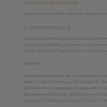
Anwendungshinweise
Lippenkontur von außen nach innen nachzeichnen 
Zusammensetzung
Jojobawachs, Glimmer, Jojobaöl, Neutralöl, Pflanzen
Auszüge aus Wundklee, Zaubernuss und Schwarztee
Karmin, Eisenoxide, Titandioxid.*aus natürlichen 
Ingredients
Hydrogenated Jojoba Oil, Mica, Simmondsia Chinens
Butter, Canola Oil, Sclerocarya Birrea Seed Oil, M
Vulneraria Extract, Hamamelis Virginiana (Witch Ha
Wax, Beeswax (Cera Alba), Helianthus Annuus (Sunfl
Carmine (CI 75470), Iron Oxides (CI 77491, CI 7749