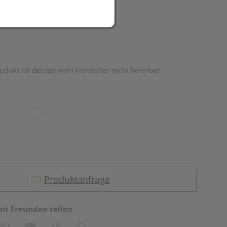
odukt ist derzeit vom Hersteller nicht lieferbar
Produktanfrage
mit Freunden teilen