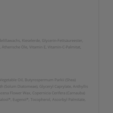
elillawachs, Kieselerde, Glycerin-Fettsäureester,
herische Öle, Vitamin E, Vitamin-C-Palmitat,
 Vegetable Oil, Butyrospermum Parkii (Shea)
th (Solum Diatomeae), Glyceryl Caprylate, Anthyllis
ascena Flower Wax, Copernicia Cerifera (Carnauba)
nalool*, Eugenol*, Tocopherol, Ascorbyl Palmitate,