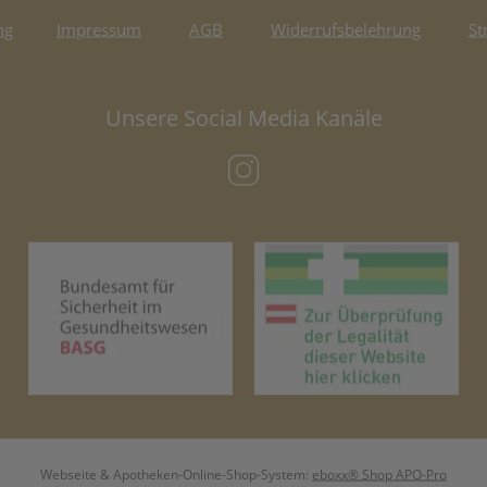
ng
Impressum
AGB
Widerrufsbelehrung
St
Unsere Social Media Kanäle
(öffnet in neuem Tab)
(öffnet in neuem Tab)
(öf
Webseite & Apotheken-Online-Shop-System:
eboxx® Shop APO-Pro