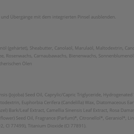
und Übergänge mit dem integrierten Pinsel ausblenden.
öl (gehärtet), Sheabutter, Canolaöl, Marulaöl, Maltodextrin, Cand
, Rosenwachs, Carnaubawachs, Bienenwachs, Sonnenblumenöl, Ät
ätherischen Ölen
is (Jojoba) Seed Oil, Caprylic/Capric Triglyceride, Hydrogenated
altodextrin, Euphorbia Cerifera (Candelilla) Wax, Diatomaceous Ear
zel) Bark/Leaf Extract, Camellia Sinensis Leaf Extract, Rosa Dam
ower) Seed Oil, Fragrance (Parfum)*, Citronellol*, Geraniol*, Li
2, CI 77499), Titanium Dioxide (CI 77891).