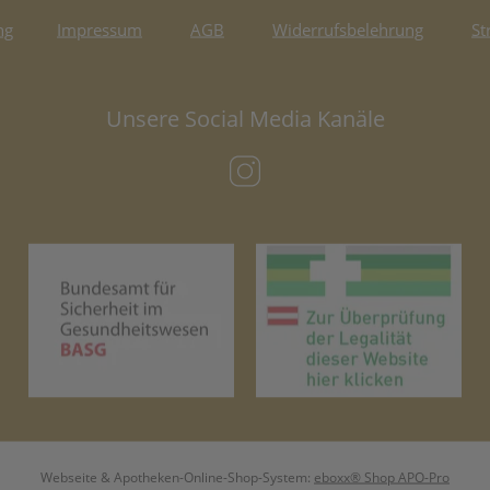
ng
Impressum
AGB
Widerrufsbelehrung
St
Unsere Social Media Kanäle
(öffnet in neuem Tab)
(öffnet in neuem Tab)
(öf
Webseite & Apotheken-Online-Shop-System:
eboxx® Shop APO-Pro