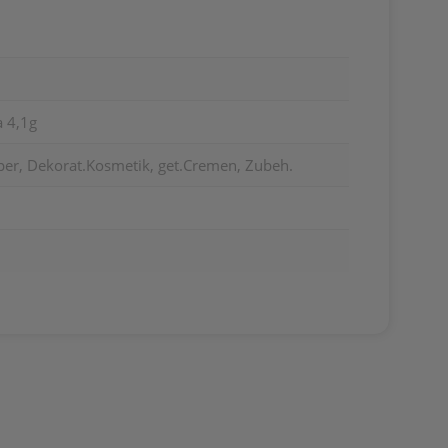
a 4,1g
per, Dekorat.Kosmetik, get.Cremen, Zubeh.