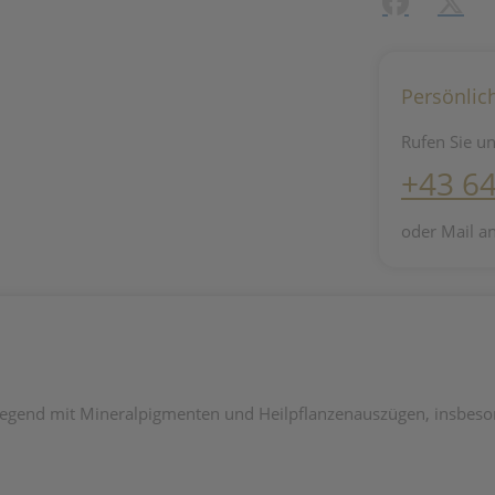
Facebook
X (#[c
Persönlic
Rufen Sie un
+43 6
oder Mail a
Pflegend mit Mineralpigmenten und Heilpflanzenauszügen, insbes