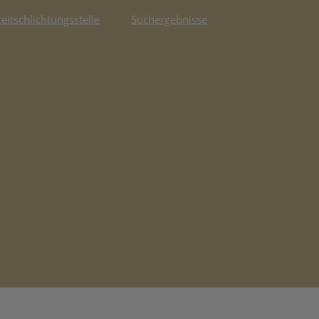
reitschlichtungsstelle
Suchergebnisse
fnet in neuem Tab)