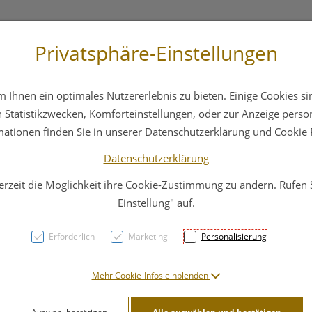
Privatsphäre-Einstellungen
3 6412 4044
Service
Bereitschaftsdienst
Ihnen ein optimales Nutzererlebnis zu bieten. Einige Cookies sin
ika
Hautpflege
Familie
Nahrungsergänzung
Statistikzwecken, Komforteinstellungen, oder zur Anzeige persona
mationen finden Sie in unserer Datenschutzerklärung und Cookie P
Datenschutzerklärung
erzeit die Möglichkeit ihre Cookie-Zustimmung zu ändern. Rufen
Dr. H
Einstellung" auf.
Azale
Erforderlich
Marketing
Personalisierung
PZN: 4592859
Mehr Cookie-Infos einblenden
21,51 E