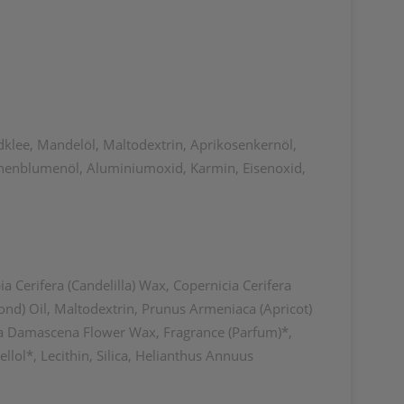
klee, Mandelöl, Maltodextrin, Aprikosenkernöl,
nnenblumenöl, Aluminiumoxid, Karmin, Eisenoxid,
 Cerifera (Candelilla) Wax, Copernicia Cerifera
nd) Oil, Maltodextrin, Prunus Armeniaca (Apricot)
Rosa Damascena Flower Wax, Fragrance (Parfum)*,
llol*, Lecithin, Silica, Helianthus Annuus