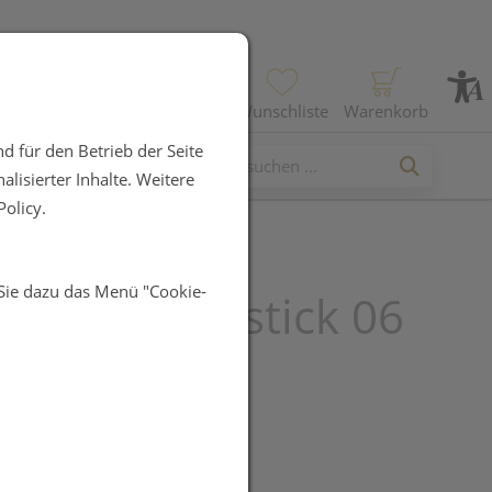
Profil
Wunschliste
Warenkorb
d für den Betrieb der Seite
lisierter Inhalte. Weitere
olicy.
 Sie dazu das Menü "Cookie-
auschka Lipstick 06
a 4,1g
UR