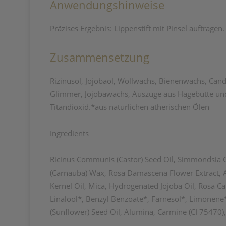
Anwendungshinweise
Präzises Ergebnis: Lippenstift mit Pinsel auftrag
Zusammensetzung
Rizinusöl, Jojobaöl, Wollwachs, Bienenwachs, Can
Glimmer, Jojobawachs, Auszüge aus Hagebutte und 
Titandioxid.*aus natürlichen ätherischen Ölen
Ingredients
Ricinus Communis (Castor) Seed Oil, Simmondsia Chi
(Carnauba) Wax, Rosa Damascena Flower Extract, An
Kernel Oil, Mica, Hydrogenated Jojoba Oil, Rosa Ca
Linalool*, Benzyl Benzoate*, Farnesol*, Limonene*, 
(Sunflower) Seed Oil, Alumina, Carmine (CI 75470),