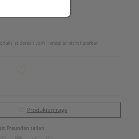
odukt ist derzeit vom Hersteller nicht lieferbar
Produktanfrage
mit Freunden teilen