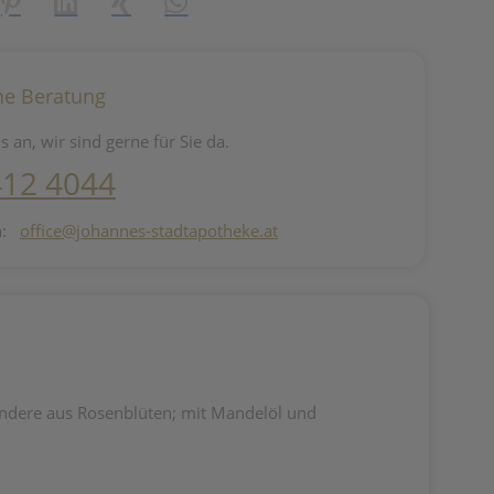
reator\plugin\share\core\structs\SocialSharingServiceSettings]:fo
Pinterest
LinkedIn
Xing
WhatsApp (#[creator\plugin\share\core\st
he Beratung
s an, wir sind gerne für Sie da.
412 4044
n:
office@johannes-stadtapotheke.at
ondere aus Rosenblüten; mit Mandelöl und