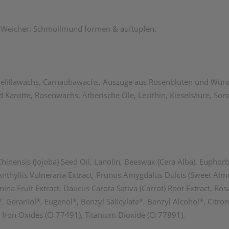
en. Weicher: Schmollmund formen & auftupfen.
delillawachs, Carnaubawachs, Auszüge aus Rosenblüten und Wund
Karotte, Rosenwachs, Ätherische Öle, Lecithin, Kieselsäure, So
nensis (Jojoba) Seed Oil, Lanolin, Beeswax (Cera Alba), Euphorbia
thyllis Vulneraria Extract, Prunus Amygdalus Dulcis (Sweet Almo
nina Fruit Extract, Daucus Carota Sativa (Carrot) Root Extract, 
Geraniol*, Eugenol*, Benzyl Salicylate*, Benzyl Alcohol*, Citrone
 Iron Oxides (CI 77491), Titanium Dioxide (CI 77891).