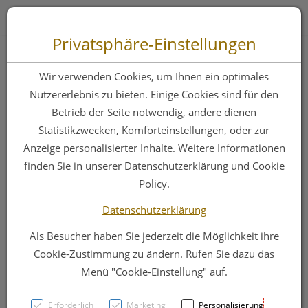
Zum “Inhalt dieser Seite” springen [AK + 0]
Zum Menü “Produkte” springen [AK + 1]
Zum Menü “Über uns / Service” springen [AK + 2]
Zu “Shop-Menüs” springen [AK + 3]
Zum "Barrierefreiheits-Menü" springen [AK + 4]
Zu den “Fusszeilen-Informationen” springen [AK + 5]
Toggle 
Produktsuche
Privatsphäre-Einstellungen
Dr. Hauschka
Wir verwenden Cookies, um Ihnen ein optimales
Schlehenblüten
Nutzererlebnis zu bieten. Einige Cookies sind für den
Betrieb der Seite notwendig, andere dienen
Pflegeöl 10ml
Statistikzwecken, Komforteinstellungen, oder zur
Anzeige personalisierter Inhalte. Weitere Informationen
finden Sie in unserer Datenschutzerklärung und Cookie
PZN: 3282795
Policy.
Datenschutzerklärung
Als Besucher haben Sie jederzeit die Möglichkeit ihre
Cookie-Zustimmung zu ändern. Rufen Sie dazu das
Menü "Cookie-Einstellung" auf.
Erforderlich
Marketing
Personalisierung