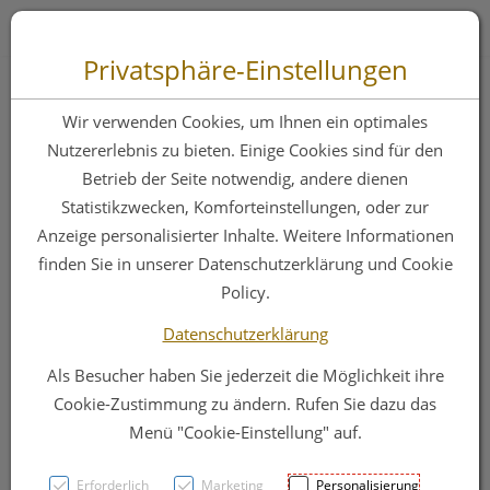
Zum “Inhalt dieser Seite” springen [AK + 0]
Zum Menü “Produkte” springen [AK + 1]
Zum Menü “Über uns / Service” springen [AK + 2]
Zu “Shop-Menüs” springen [AK + 3]
Zum "Barrierefreiheits-Menü" springen [AK + 4]
Zu den “Fusszeilen-Informationen” springen [AK + 5]
Toggle 
Produktsuche
Privatsphäre-Einstellungen
Duschschutz Illa
Wir verwenden Cookies, um Ihnen ein optimales
+klebeverschluss
Nutzererlebnis zu bieten. Einige Cookies sind für den
Betrieb der Seite notwendig, andere dienen
Fuss/knoechel 5st
Statistikzwecken, Komforteinstellungen, oder zur
Anzeige personalisierter Inhalte. Weitere Informationen
finden Sie in unserer Datenschutzerklärung und Cookie
PZN: 0878211
Policy.
Datenschutzerklärung
Als Besucher haben Sie jederzeit die Möglichkeit ihre
Cookie-Zustimmung zu ändern. Rufen Sie dazu das
Menü "Cookie-Einstellung" auf.
Erforderlich
Marketing
Personalisierung