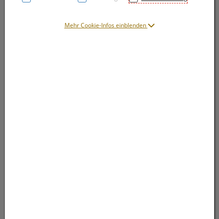
Mehr Cookie-Infos einblenden
Symbolbild(er)
23,– EUR
5 Stk. / Einheit
inkl. 20% MwSt.
In Apotheke lagernd, sofort lieferbar