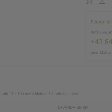
Facebook
X (#[c
Persönlic
Rufen Sie un
+43 6
oder Mail a
amik 13 x 14 cmMit kleinen Schönheitsfehlern.
LAVANDA GMBH