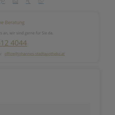
reator\plugin\share\core\structs\SocialSharingServiceSettings]:fo
Pinterest
LinkedIn
Xing
WhatsApp (#[creator\plugin\share\core\st
he Beratung
s an, wir sind gerne für Sie da.
412 4044
n:
office@johannes-stadtapotheke.at