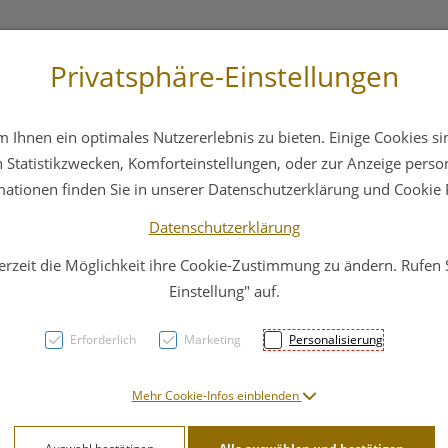
Privatsphäre-Einstellungen
st
+43 6412 4044
Service
Bereitschaftsdienst
Ihnen ein optimales Nutzererlebnis zu bieten. Einige Cookies sin
ika
Hautpflege
Familie
Nahrungsergänzung
Statistikzwecken, Komforteinstellungen, oder zur Anzeige persona
mationen finden Sie in unserer Datenschutzerklärung und Cookie P
Datenschutzerklärung
erzeit die Möglichkeit ihre Cookie-Zustimmung zu ändern. Rufen
Elena
Einstellung" auf.
Flora
Erforderlich
Marketing
Personalisierung
PZN: 4587433
Mehr Cookie-Infos einblenden
12,91 E