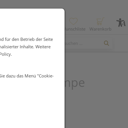
Profil
Wunschliste
Warenkorb
d für den Betrieb der Seite
lisierter Inhalte. Weitere
olicy.
 Sie dazu das Menü "Cookie-
tura Duftlampe
 Grau 1st
UR