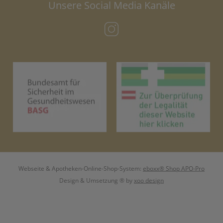
Unsere Social Media Kanäle
(öffnet in neuem Tab)
(öffnet in neuem Tab)
(öf
Webseite & Apotheken-Online-Shop-System:
eboxx® Shop APO-Pro
Design & Umsetzung
® by
xoo design