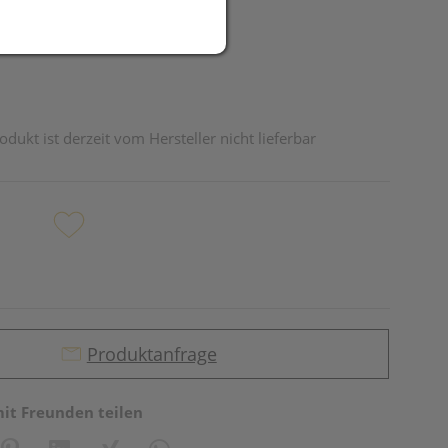
odukt ist derzeit vom Hersteller nicht lieferbar
Produktanfrage
mit Freunden teilen