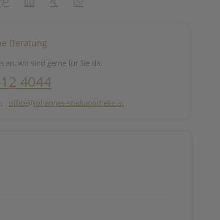
reator\plugin\share\core\structs\SocialSharingServiceSettings]:fo
Pinterest
LinkedIn
Xing
WhatsApp (#[creator\plugin\share\core\st
he Beratung
s an, wir sind gerne für Sie da.
412 4044
n:
office@johannes-stadtapotheke.at