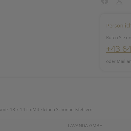
Facebook
X (#[c
Persönlic
Rufen Sie un
+43 6
oder Mail a
mik 13 x 14 cmMit kleinen Schönheitsfehlern.
LAVANDA GMBH