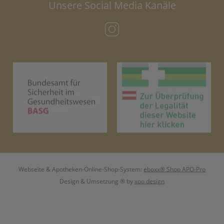
Unsere Social Media Kanäle
(öffnet in neuem Tab)
(öffnet in neuem Tab)
(öf
Webseite & Apotheken-Online-Shop-System:
eboxx® Shop APO-Pro
Design & Umsetzung
® by
xoo design