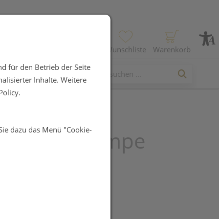
Profil
Wunschliste
Warenkorb
d für den Betrieb der Seite
lisierter Inhalte. Weitere
olicy.
 Sie dazu das Menü "Cookie-
tura Duftlampe
 Weiss 1st
UR