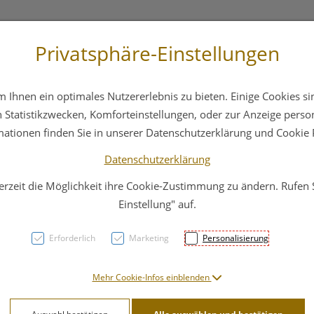
Privatsphäre-Einstellungen
st
+43 6412 4044
Service
Bereitschaftsdienst
Ihnen ein optimales Nutzererlebnis zu bieten. Einige Cookies sin
ika
Hautpflege
Familie
Nahrungsergänzung
Statistikzwecken, Komforteinstellungen, oder zur Anzeige persona
mationen finden Sie in unserer Datenschutzerklärung und Cookie P
Datenschutzerklärung
erzeit die Möglichkeit ihre Cookie-Zustimmung zu ändern. Rufen
Elena
Einstellung" auf.
Flora
Erforderlich
Marketing
Personalisierung
PZN: 4587456
Mehr Cookie-Infos einblenden
12,91 E