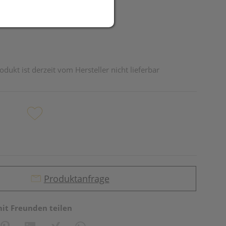
odukt ist derzeit vom Hersteller nicht lieferbar
Produktanfrage
mit Freunden teilen