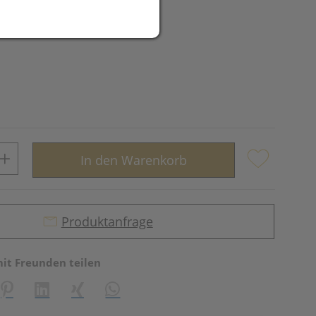
In den Warenkorb
Produktanfrage
mit Freunden teilen
reator\plugin\share\core\structs\SocialSharingServiceSettings]:fo
Pinterest
LinkedIn
Xing
WhatsApp (#[creator\plugin\share\core\st