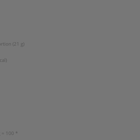
rtion (21 g)
cal)
 = 100 *