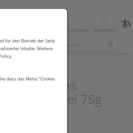
Profil
Wunschliste
Warenkorb
d für den Betrieb der Seite
lisierter Inhalte. Weitere
olicy.
 Sie dazu das Menü "Cookie-
ukal Bonbons
rhaltig Salbei 75g
R