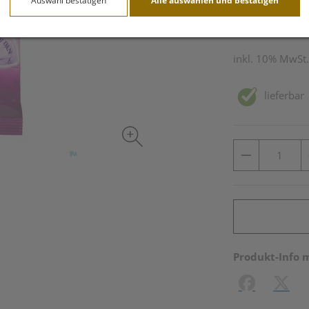
Auswahl bestätigen
Alle auswählen und bestätigen
75 g / Einheit
inkl. 10% MwSt.
lieferbar
Produkt-Info 
Facebook
X (#[c