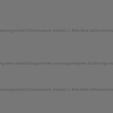
Säuerungsmittel Zitronensäure, Vitamin C, Rote-Bete-Saftkonzentra
tung einer abwechslungsreichen und ausgewogenen Ernährung un
äuerungsmittel Zitronensäure, Vitamin C, Rote-Bete-Saftkonzentra