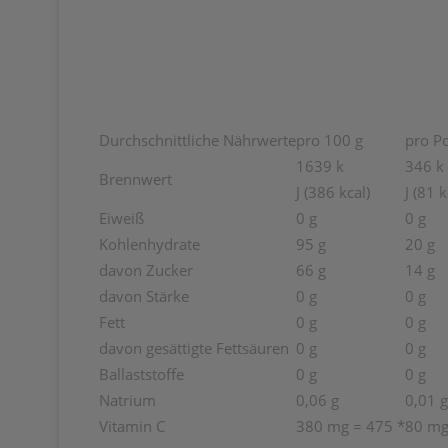
Durchschnittliche Nährwerte
pro 100 g
pro Po
1639 k
346 k
Brennwert
J (386 kcal)
J (81 k
Eiweiß
0 g
0 g
Kohlenhydrate
95 g
20 g
davon Zucker
66 g
14 g
davon Stärke
0 g
0 g
Fett
0 g
0 g
davon gesättigte Fettsäuren
0 g
0 g
Ballaststoffe
0 g
0 g
Natrium
0,06 g
0,01 g
Vitamin C
380 mg = 475 *
80 mg