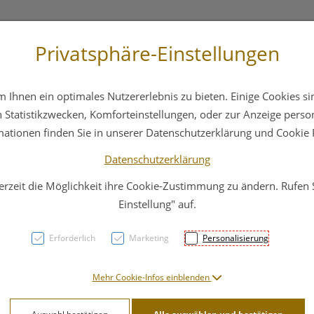
Privatsphäre-Einstellungen
3 6412 4044
Service
Bereitschaftsdienst
Ihnen ein optimales Nutzererlebnis zu bieten. Einige Cookies sin
ika
Hautpflege
Familie
Nahrungsergänzung
Statistikzwecken, Komforteinstellungen, oder zur Anzeige persona
mationen finden Sie in unserer Datenschutzerklärung und Cookie P
Datenschutzerklärung
erzeit die Möglichkeit ihre Cookie-Zustimmung zu ändern. Rufen
Em-e
Einstellung" auf.
Zucke
Erforderlich
Marketing
Personalisierung
PZN: 3265325
Mehr Cookie-Infos einblenden
2,89 EU